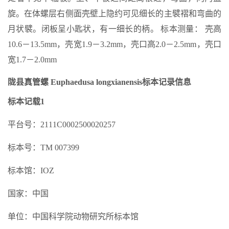
旋。在体螺层右侧面壳壁上隐约可见细长的主襞褶和弯曲的
月状襞。闭板呈小匙状，有一细长的柄。 标本测量： 壳高
10.6－13.5mm，壳宽1.9－3.2mm，壳口高2.0－2.5mm，壳口
宽1.7－2.0mm
陇县真管螺 Euphaedusa longxianensis标本记录信息
标本记载1
平台号：2111C0002500020257
标本号：TM 007399
标本馆：IOZ
国家：中国
单位：中国科学院动物研究所标本馆