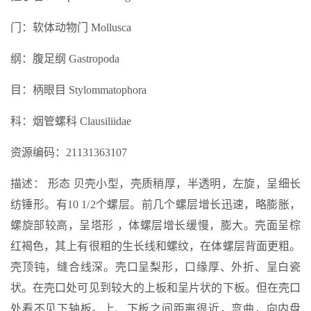
门：软体动物门 Mollusca
纲：腹足纲 Gastropoda
目：柄眼目 Stylommatophora
科：烟管螺科 Clausiliidae
资源编码：21131363107
描述： 形态 贝壳小型，壳质稍厚，半透明，左旋，呈细长
纺锤形。有10 1/2个螺层。前几个螺层增长迅速，略膨胀，
螺旋部较高，呈塔形 ，体螺层增长缓慢，膨大。壳面呈棕
红褐色，其上有很粗的生长线和螺纹，在体螺层背面更粗。
壳顶钝，缝合线深。壳口呈梨形，口缘厚、外折、呈白瓷
状。在壳口处可见到较大的上板和呈片状的下板。但在壳口
处看不见下轴板。上、下板之间距离很近，弯曲，向内盘