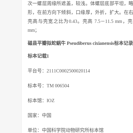
次一螺层周缘所遮盖，较浅。体螺层底部平坦，
形，在前方向下倾斜，口缘厚，外折，扩大。在
壳高与壳宽之比为0.43。壳高 7.5－11.5 mm，壳宽 2
mm；
磁县平瓣拟蛇蜗牛 Pseudiberus cixianensis标本
标本记载1
平台号：2111C0002500020114
标本号：TM 006504
标本馆：IOZ
国家：中国
单位：中国科学院动物研究所标本馆