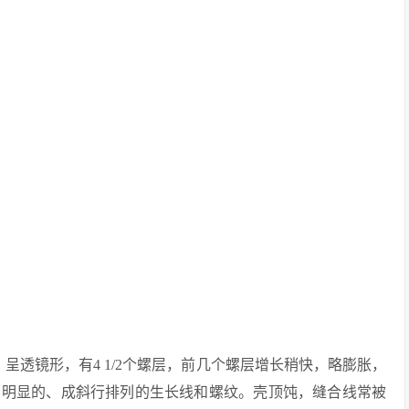
呈透镜形，有4 1/2个螺层，前几个螺层增长稍快，略膨胀，
有明显的、成斜行排列的生长线和螺纹。壳顶饨，缝合线常被