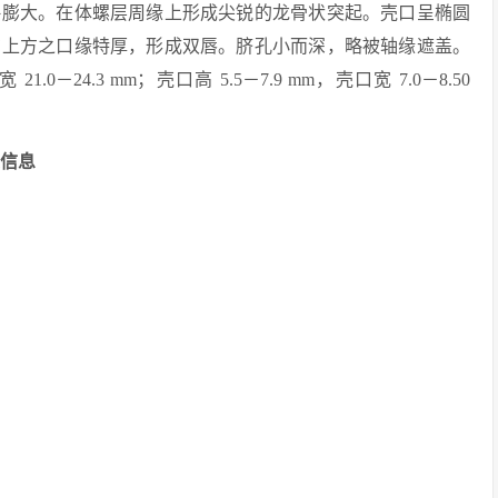
略膨大。在体螺层周缘上形成尖锐的龙骨状突起。壳口呈椭圆
右上方之口缘特厚，形成双唇。脐孔小而深，略被轴缘遮盖。
1.0－24.3 mm；壳口高 5.5－7.9 mm，壳口宽 7.0－8.50
记录信息