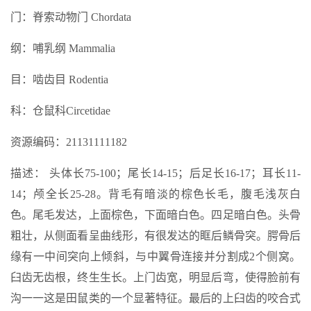
门：脊索动物门 Chordata
纲：哺乳纲 Mammalia
目：啮齿目 Rodentia
科：仓鼠科Circetidae
资源编码：21131111182
描述： 头体长75-100；尾长14-15；后足长16-17；耳长11-
14；颅全长25-28。背毛有暗淡的棕色长毛，腹毛浅灰白
色。尾毛发达，上面棕色，下面暗白色。四足暗白色。头骨
粗壮，从侧面看呈曲线形，有很发达的眶后鳞骨突。腭骨后
缘有一中间突向上倾斜，与中翼骨连接并分割成2个侧窝。
臼齿无齿根，终生生长。上门齿宽，明显后弯，使得脸前有
沟一一这是田鼠类的一个显著特征。最后的上臼齿的咬合式