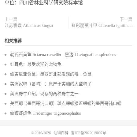
单位：四川省林业科学研究院标本馆
上一篇
下一篇
江苏寰螽 Atlanticus kingsu
虹彩丽萤叶甲 Clitenella ignitincta
相关推荐
勒氏石首鱼 Sciaena russelli
黑边 Leiognathus splendens
红耳龟：最受欢迎的宠物龟
维吉尼亚负鼠：墨西哥北部发现的唯一负鼠
美洲家鸭（番鸭）：原产于美洲的大型鸭子
美洲野牛介绍，现存的两种野牛之一
美西螈（墨西哥钝口螈）斑点蝾螈接近蝾螈的墨西哥钝口螈
纹缟虾虎鱼 Tridentiger trigonocephalus
© 2010-2026
动物百科
鲁ICP备2022019007号