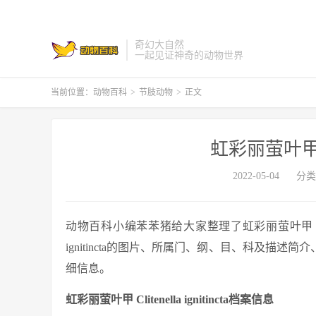
奇幻大自然
一起见证神奇的动物世界
当前位置：
动物百科
>
节肢动物
>
正文
虹彩丽萤叶甲 Clit
2022-05-04
分类
动物百科小编苯苯猪给大家整理了虹彩丽萤叶甲 Clitenell
ignitincta的图片、所属门、纲、目、科及描述简介、标本
细信息。
虹彩丽萤叶甲 Clitenella ignitincta档案信息