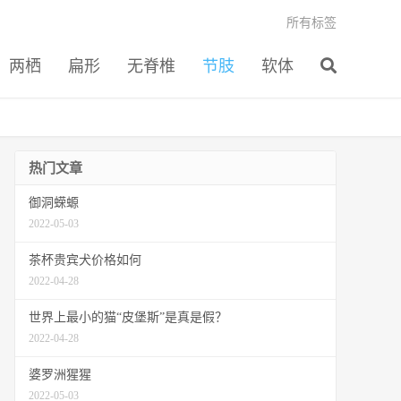
所有标签
两栖
扁形
无脊椎
节肢
软体
热门文章
御洞蝾螈
2022-05-03
茶杯贵宾犬价格如何
2022-04-28
世界上最小的猫“皮堡斯”是真是假？
2022-04-28
婆罗洲猩猩
2022-05-03