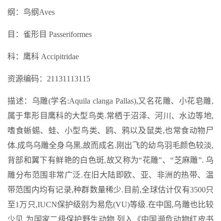
纲：鸟纲Aves
目：雀形目 Passeriformes
科：鹰科 Accipitridae
资源编码：21131113115
描述：乌雕(学名:Aquila clanga Pallas),又名花雕、小花皂雕,
属于隼形目鹰科的大型鸟类.常栖于沼泽、河川、水边等地,
嗜食蜥蜴、蛙、小型鸟类、鸥、鸦以及鼠类,也常食动物尸
体.成鸟乌雕全身乌黑,故而成名.刚出飞的幼鸟羽毛颜色较淡,
背部和翼下有鲜艳的白色斑,故又称为“花雕”、“芝麻雕”. 乌
雕分布范围非常广泛.在旧大陆即欧、亚、非洲的热带、温
带范围内均有记录,种群数量稀少.目前,全球估计仅有3500只
至1万只,IUCN保护级别为易危(VU)等级.在中国,乌雕也比较
少见,为国家二级保护野生动物,列入《中国濒危动物红皮书