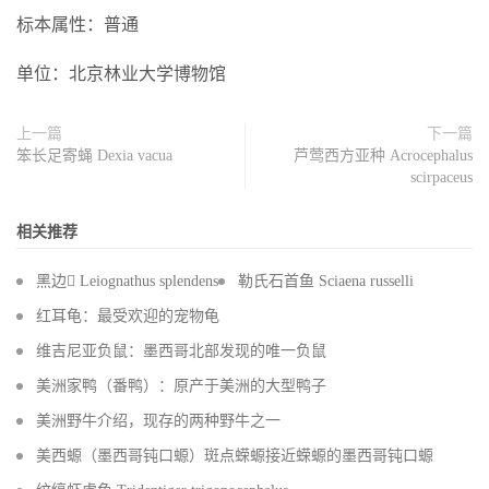
标本属性：普通
单位：北京林业大学博物馆
上一篇
下一篇
笨长足寄蝇 Dexia vacua
芦莺西方亚种 Acrocephalus
scirpaceus
相关推荐
黑边 Leiognathus splendens
勒氏石首鱼 Sciaena russelli
红耳龟：最受欢迎的宠物龟
维吉尼亚负鼠：墨西哥北部发现的唯一负鼠
美洲家鸭（番鸭）：原产于美洲的大型鸭子
美洲野牛介绍，现存的两种野牛之一
美西螈（墨西哥钝口螈）斑点蝾螈接近蝾螈的墨西哥钝口螈