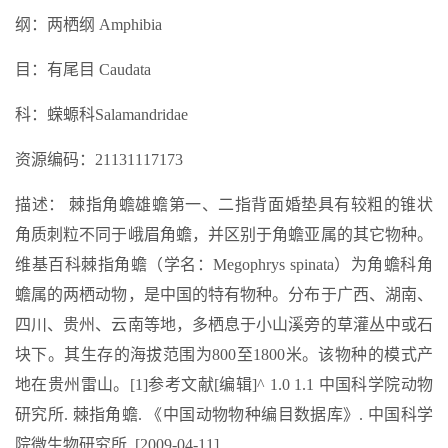
纲：两栖纲 Amphibia
目：有尾目 Caudata
科：蝾螈科Salamandridae
资源编码：21131117173
描述： 棘指角蟾雄蟾第一、二指背面婚垫具有较粗的锥状
角质刺粒不同于峨眉角蟾，并区别于角蟾亚属的其它物种。
维基百科棘指角蟾（学名：Megophrys spinata）为角蟾科角
蟾属的两栖动物，是中国的特有物种。分布于广西、湖南、
四川、贵州、云南等地，多栖息于小山溪旁的草灌丛中或石
块下。其生存的海拔范围为800至1800米。该物种的模式产
地在贵州雷山。[1]参考文献[编辑]^ 1.0 1.1 中国科学院动物
研究所. 棘指角蟾. 《中国动物物种编目数据库》. 中国科学
院微生物研究所. [2009-04-11].