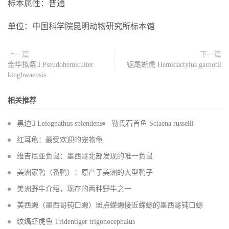
标本属性：普通
单位：中国科学院昆明动物研究所标本馆
上一篇
下一篇
金华拟粲 Pseudohemiculter
锯尾蜥虎 Hemidactylus garnotii
kinghwaensis
相关推荐
黑边 Leiognathus splendens
勒氏石首鱼 Sciaena russelli
红耳龟：最受欢迎的宠物龟
维吉尼亚负鼠：墨西哥北部发现的唯一负鼠
美洲家鸭（番鸭）：原产于美洲的大型鸭子
美洲野牛介绍，现存的两种野牛之一
美西螈（墨西哥钝口螈）斑点蝾螈接近蝾螈的墨西哥钝口螈
纹缟虾虎鱼 Tridentiger trigonocephalus