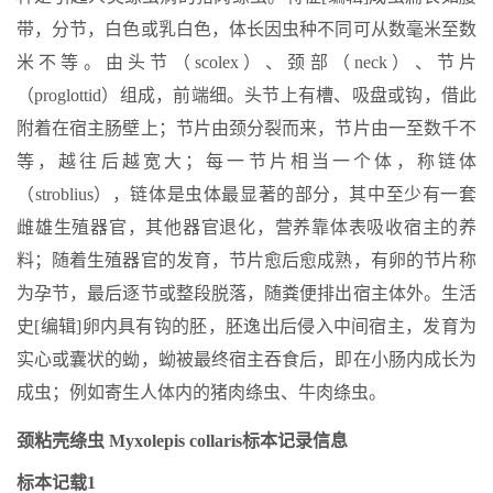
带，分节，白色或乳白色，体长因虫种不同可从数毫米至数
米不等。由头节（scolex）、颈部（neck）、节片
（proglottid）组成，前端细。头节上有槽、吸盘或钩，借此
附着在宿主肠壁上；节片由颈分裂而来，节片由一至数千不
等，越往后越宽大；每一节片相当一个体，称链体
（stroblius），链体是虫体最显著的部分，其中至少有一套
雌雄生殖器官，其他器官退化，营养靠体表吸收宿主的养
料；随着生殖器官的发育，节片愈后愈成熟，有卵的节片称
为孕节，最后逐节或整段脱落，随粪便排出宿主体外。生活
史[编辑]卵内具有钩的胚，胚逸出后侵入中间宿主，发育为
实心或囊状的蚴，蚴被最终宿主吞食后，即在小肠内成长为
成虫；例如寄生人体内的猪肉绦虫、牛肉绦虫。
颈粘壳绦虫 Myxolepis collaris标本记录信息
标本记载1