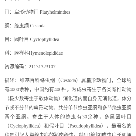
门：扁形动物门 Platyhelminthes
纲：绦虫纲 Cestoda
目：圆叶目 Cyclophyllidea
科：膜样科Hymenolepididae
资源编码：21131323107
描述：维基百科绦虫纲（Cestoda）属扁形动物门，全球约
有4000余种，中国约有400种。为成虫寄生于各类脊椎动物
（极少数寄生于软体动物）消化道内而自身无消化道，体分
节或不分节的扁形动物。共分单节绦虫亚纲和多节绦虫亚纲
两个亚纲。寄生于人体的绦虫有30余种，多属圆叶目
（Cyclophyllidea）和假叶目（Pseudophyllidea），最著名的
种是引起人类绦虫病的猪肉绦虫。特征[编辑]成虫扁长如腰