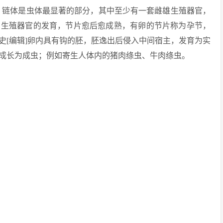
us），链体是虫体最显著的部分，其中至少有一套雌雄生殖器官，
着生殖器官的发育，节片愈后愈成熟，有卵的节片称为孕节，
史[编辑]卵内具有钩的胚，胚逸出后侵入中间宿主，发育为实
成长为成虫；例如寄生人体内的猪肉绦虫、牛肉绦虫。