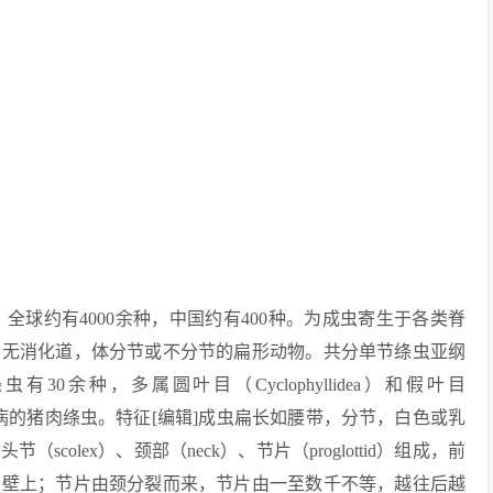
，全球约有4000余种，中国约有400种。为成虫寄生于各类脊
身无消化道，体分节或不分节的扁形动物。共分单节绦虫亚纲
余种，多属圆叶目（Cyclophyllidea）和假叶目
人类绦虫病的猪肉绦虫。特征[编辑]成虫扁长如腰带，分节，白色或乳
olex）、颈部（neck）、节片（proglottid）组成，前
肠壁上；节片由颈分裂而来，节片由一至数千不等，越往后越