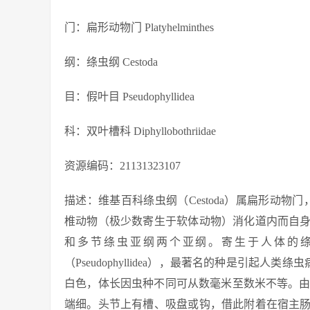
门：扁形动物门 Platyhelminthes
纲：绦虫纲 Cestoda
目：假叶目 Pseudophyllidea
科：双叶槽科 Diphyllobothriidae
资源编码：21131323107
描述：维基百科绦虫纲（Cestoda）属扁形动物门
椎动物（极少数寄生于软体动物）消化道内而自
和多节绦虫亚纲两个亚纲。寄生于人体的绦虫有30
（Pseudophyllidea），最著名的种是引起
白色，体长因虫种不同可从数毫米至数米不等。由头节（sc
端细。头节上有槽、吸盘或钩，借此附着在宿主