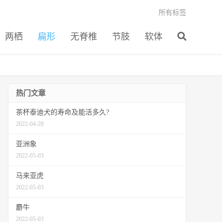
所有标签
两栖
扁形
无脊椎
节肢
软体
热门文章
茶杯泰迪犬的寿命及能活多久?
2022-04-28
亚洲象
2022-05-03
马来亚虎
2022-05-03
麝牛
2022-05-03