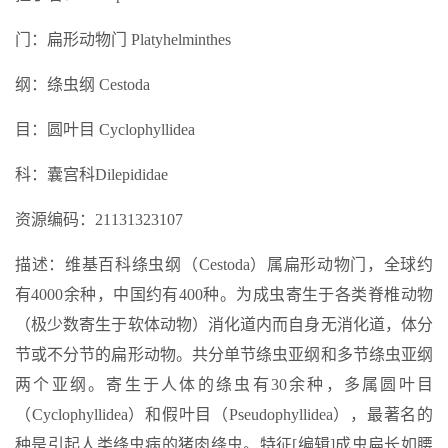
门：扁形动物门 Platyhelminthes
纲：绦虫纲 Cestoda
目：圆叶目 Cyclophyllidea
科：囊宫科Dilepididae
资源编码：21131323107
描述：维基百科绦虫纲（Cestoda）属扁形动物门，全球约
有4000余种，中国约有400种。为成虫寄生于各类脊椎动物
（极少数寄生于软体动物）消化道内而自身无消化道，体分
节或不分节的扁形动物。共分单节绦虫亚纲和多节绦虫亚纲
两个亚纲。寄生于人体的绦虫有30余种，多属圆叶目
（Cyclophyllidea）和假叶目（Pseudophyllidea），最著名的
种是引起人类绦虫病的猪肉绦虫。特征[编辑]成虫扁长如腰