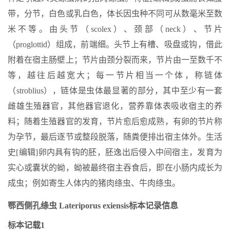
带，分节，白色或乳白色，体长因虫种不同可从数毫米至数
米不等。由头节（scolex）、颈部（neck）、节片
（proglottid）组成，前端细。头节上有槽、吸盘或钩，借此
附着在宿主肠壁上；节片由颈分裂而来，节片由一至数千不
等，越往后越宽大；每一节片相当一个体，称链体
（stroblius），链体是虫体最显著的部分，其中至少有一套
雌雄生殖器官，其他器官退化，营养靠体表吸收宿主的养
料；随着生殖器官的发育，节片愈后愈成熟，有卵的节片称
为孕节，最后逐节或整段脱落，随粪便排出宿主体外。生活
史[编辑]卵内具有钩的胚，胚逸出后侵入中间宿主，发育为
实心或囊状的蚴，蚴被最终宿主吞食后，即在小肠内成长为
成虫；例如寄生人体内的猪肉绦虫、牛肉绦虫。
鄂西侧孔绦虫 Lateriporus exiensis标本记录信息
标本记载1