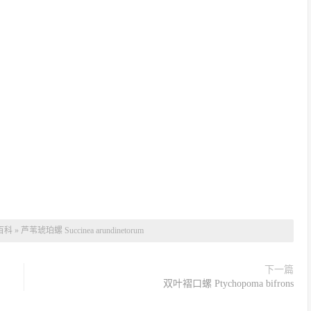
百科
»
芦苇琥珀螺 Succinea arundinetorum
下一篇
双叶褶口螺 Ptychopoma bifrons