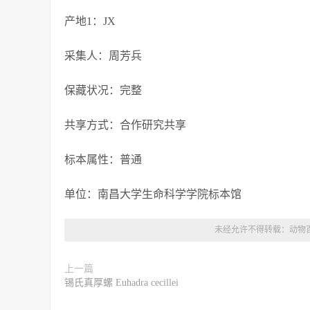
产地1：JX
采集人：周芳兵
保藏状况：完整
共享方式：合作研究共享
标本属性：普通
单位：南昌大学生命科学学院标本馆
未经允许不得转载：
动物
上一篇
锡氏真厚螺 Euhadra cecillei