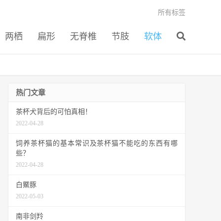
所有标签
两栖
扁形
无脊椎
节肢
软体
热门文章
茶杯犬背后的可怕真相！
2022-04-28
饲养茶杯猫的基本常识及茶杯猫不能吃的东西有哪
些？
2022-04-28
白鱀豚
2022-05-03
南非剑羚