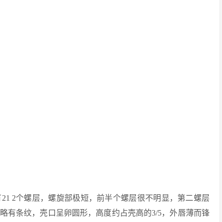
21 2个螺层，螺旋部极短，前半个螺层很不明显，第二螺层
略有条纹，壳口呈卵圆形，高度约占壳高的3/5，外唇薄而锋