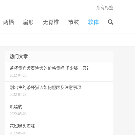
所有标签
两栖
扁形
无脊椎
节肢
软体
热门文章
茶杯贵宾犬泰迪犬的价格贵吗|多少钱一只？
2022-04-28
刚出生的茶杯猫该如何照顾及注意事项
2022-04-28
爪哇豹
2022-05-03
花斑喙头海豚
2022-05-03