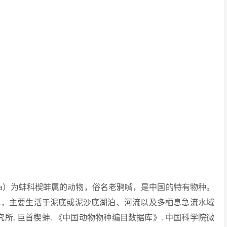
apitata）为蚌科楔蚌属的动物，俗名老鸦嘴，是中国的特有物种。
地，主要生活于泥底或泥沙底湖泊、河流以及多栖息急流水域
动物研究所. 巨首楔蚌. 《中国动物物种编目数据库》. 中国科学院微