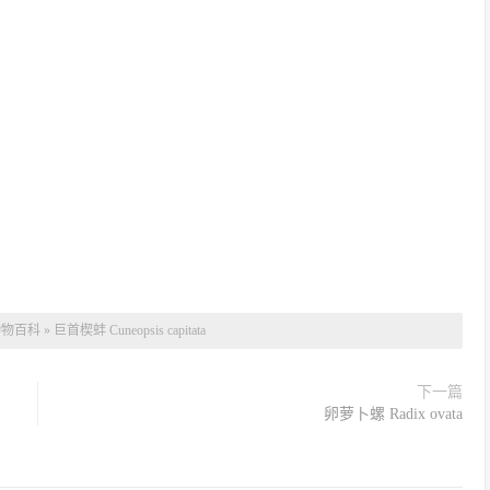
动物百科
»
巨首楔蚌 Cuneopsis capitata
下一篇
卵萝卜螺 Radix ovata