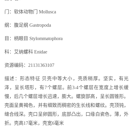
门：软体动物门 Mollusca
纲：腹足纲 Gastropoda
目：柄眼目 Stylommatophora
科：艾纳螺科 Enidae
资源编码：21131363107
描述：形态特征 贝壳中等大小，壳质稍厚。坚实，有光
泽，呈长塔形，有7个螺层。前3-4个螺层在宽度上增长缓
慢，后几个螺层增长迅速，膨大。螺旋部高，呈长圆锥形。
壳面呈黄褐色，并有细致而稠密的生长线和螺纹。壳顶钝，
缝合线深。壳口呈卵圆形，底部凸出，口缘白瓷色，薄，外
折。壳高17毫米，壳宽6毫米