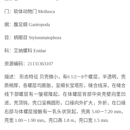
门：软体动物门 Mollusca
纲：腹足纲 Gastropoda
目：柄眼目 Stylommatophora
科：艾纳螺科 Enidae
资源编码：21131363107
描述： 形态特征 贝壳微小，有6 1/2－8个螺层，半透明，壳
质稍厚，各螺层均膨胀，呈细长宝塔形，缝合线深，在缝合
线下部螺层有一皱褶隆起，在体螺层背部中央壳壁向里凹
进，壳顶钝，壳口呈椭圆形，口缘向外扩大，外折，在口缘
右部与体螺层接触有一乳头状突起，壳高 5.60－7.20 mm，
壳宽 1.80－1.90 mm，壳口高 1.8 m，壳口宽 1.5 mm.