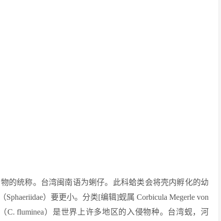
动物的统称。台湾闽南语为蜊仔。此科蛤类会将壳内孵化的幼
dae）要更小。分类[编辑]蚬属 Corbicula Megerle von
蚬 （C. fluminea）是世界上许多地区的入侵物种。台湾蚬，河