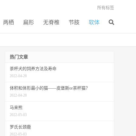
所有标签
两栖
扁形
无脊椎
节肢
软体
热门文章
茶杯犬的饲养方法及寿命
2022-04-28
体积和体形最小的猫——皮堡斯or茶杯猫？
2022-04-28
马来熊
2022-05-03
罗氏长颈鹿
2022-05-03