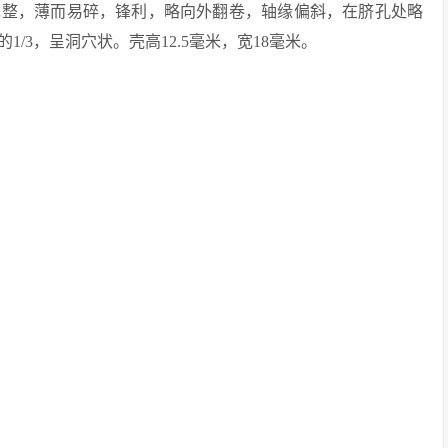
完整，薄而易碎，锋利，略向外翻卷，轴缘偏斜，在脐孔处略
/3，呈洞穴状。壳高12.5毫米，宽18毫米。