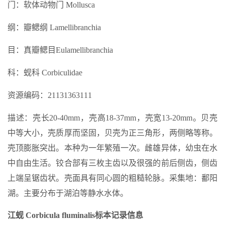
门：软体动物门 Mollusca
纲：瓣鳃纲 Lamellibranchia
目：真瓣鳃目Eulamellibranchia
科：蚬科 Corbiculidae
资源编码：21131363111
描述：壳长20-40mm，壳高18-37mm，壳宽13-20mm。贝壳
中等大小，壳质厚而坚固，贝壳为正三角形，两侧略等称。
壳顶膨胀突出。本种为一年繁殖一次。雌雄异体，幼虫在水
中自由生活。铰合部有三枚主齿以及很强的前后侧齿，侧齿
上端呈锯齿状。壳面具有同心圆的粗糙轮脉。采集地：鄱阳
湖。主要分布于湖泊等静水水体。
江蚬 Corbicula fluminalis标本记录信息