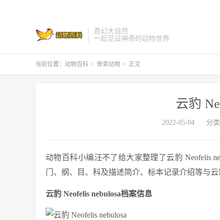
奇幻大自然
一起见证神奇的动物世界
当前位置：
动物百科
>
脊索动物
>
正文
云豹 Neof
2022-05-04
分类
动物百科小编汪不了给大家整理了云豹 Neofelis nebu
门、纲、目、科及描述简介、标本记录介绍等与云豹 Neof
云豹 Neofelis nebulosa档案信息