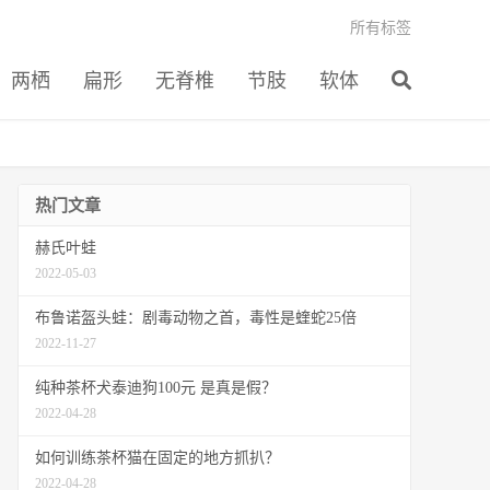
所有标签
两栖
扁形
无脊椎
节肢
软体
热门文章
赫氏叶蛙
2022-05-03
布鲁诺盔头蛙：剧毒动物之首，毒性是蝰蛇25倍
2022-11-27
纯种茶杯犬泰迪狗100元 是真是假？
2022-04-28
如何训练茶杯猫在固定的地方抓扒？
2022-04-28