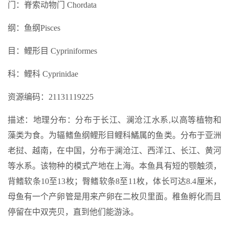
门：脊索动物门 Chordata
纲：鱼纲Pisces
目：鲤形目 Cypriniformes
科：鲤科 Cyprinidae
资源编码：21131119225
描述：地理分布：分布于长江、澜沧江水系,以高等植物和
藻类为食。为辐鳍鱼纲鲤形目鲤科鱊属的鱼类。分布于亚洲
老挝、越南，在中国，分布于澜沧江、西洋江、长江、黄河
等水系。该物种的模式产地在上海。本鱼具有短的颚触须，
背鳍软条10至13枚；臀鳍软条8至11枚，体长可达8.4厘米，
母鱼有一个产卵管是用来产卵在二枚贝里面。稚鱼孵化而且
停留在中双壳贝，直到他们能游泳。