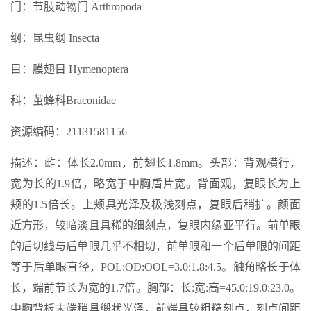
门：节肢动物门 Arthropoda
纲：昆虫纲 Insecta
目：膜翅目 Hymenoptera
科：茧蜂科Braconidae
资源编码：21131581156
描述：雌：体长2.0mm，前翅长1.8mm。头部：背观横行，
宽为长的1.9倍，略宽于中胸盾片宽。背面观，复眼长为上
颊的1.5倍长。上颊具光泽及极浅刻点，复眼后稍扩。颜面
近方形，较暗淡且具稀的细刻点，复眼内缘亚平行。前单眼
的后切线与后单眼几乎不相切，前单眼和一个后单眼的间距
等于后单眼直径，POL:OD:OOL=3.0:1.8:4.5。触角略长于体
长，端前节长为宽的1.7倍。胸部：长:宽:高=45.0:19.0:23.0。
中胸背板末端稍具缎状光泽，前端具较粗糙刻点，刻点间距