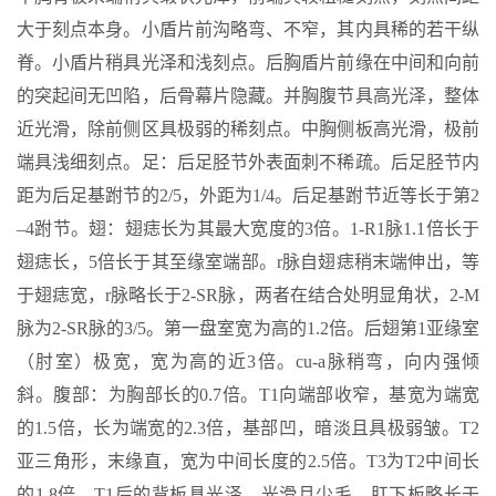
大于刻点本身。小盾片前沟略弯、不窄，其内具稀的若干纵
脊。小盾片稍具光泽和浅刻点。后胸盾片前缘在中间和向前
的突起间无凹陷，后骨幕片隐藏。并胸腹节具高光泽，整体
近光滑，除前侧区具极弱的稀刻点。中胸侧板高光滑，极前
端具浅细刻点。足：后足胫节外表面刺不稀疏。后足胫节内
距为后足基跗节的2/5，外距为1/4。后足基跗节近等长于第2
–4跗节。翅：翅痣长为其最大宽度的3倍。1-R1脉1.1倍长于
翅痣长，5倍长于其至缘室端部。r脉自翅痣稍末端伸出，等
于翅痣宽，r脉略长于2-SR脉，两者在结合处明显角状，2-M
脉为2-SR脉的3/5。第一盘室宽为高的1.2倍。后翅第1亚缘室
（肘室）极宽，宽为高的近3倍。cu-a脉稍弯，向内强倾
斜。腹部：为胸部长的0.7倍。T1向端部收窄，基宽为端宽
的1.5倍，长为端宽的2.3倍，基部凹，暗淡且具极弱皱。T2
亚三角形，末缘直，宽为中间长度的2.5倍。T3为T2中间长
的1.8倍。T1后的背板具光泽、光滑且少毛。肛下板略长于