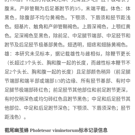
腹末。产卵管鞘为后足基跗节的3/5，末端平截。体色：体
黑色，除腹部不均匀黄褐色。下颚须、下唇须和胫节距浅
色。翅基片、触角和产卵管鞘褐色。上唇深褐色，上颚红黄
色。足深褐色至黑色，除前足、中足腿节端部、中足胫节和
跗节及后足胫节极基部黄色。翅透明，翅痣和翅脉黄褐色。
雄：本研究未见标本，据记载雄性与雌相似，除鞭节更长
（长超过3个头长、胸和腹一起的长度，而雌性标本鞭节不
足2个头长、胸和腹一起的长度）且足部颜色稍异（前足腿
节端部和端半部或端部1/3的边缘、所有胫节基部、有时中
足腿节极端部砖红色；前足胫节其他部位和前足跗节更深，
有时仅稍深色或均匀砖红色且跗节黑色；中足和后足胫节其
他部位、中足和后足跗节深色；下颚须、下唇须深色；胫节
距浅色）。
截尾幽茧蜂 Pholetesor viminetorum标本记录信息