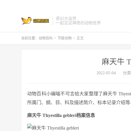
奇幻大自然
一起见证神奇的动物世界
当前位置：
动物百科
>
节肢动物
>
正文
麻天牛 Thye
2022-05-04
分类
动物百科小编喵不可言给大家整理了麻天牛 Thyestilla g
所属门、纲、目、科及描述简介、标本记录介绍等与麻天牛 T
麻天牛 Thyestilla gebleri档案信息