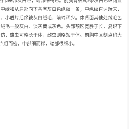
后各节基部灰白色，端部棕褐色。前胸背板具3条灰白色纵向直
沿中缝和从肩部向下各有灰白色纵紋一条；中纵纹直迖端末，
末。小盾片后缘被灰白绒毛，前端稀少。体背面其他处绒毛色
面绒毛一般灰白、淡灰黄或灰色。头部额区宽胜于长，复眼下
相仿，雄虫可略长于体，雌虫则略短于体。前胸中区刻点稍大
点粗而密，中部细而稀，端部很细小。