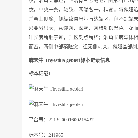
纹；触角栗黒色，下沿有白色绒毛，由第2节 以
纹，屮央一条，较狹，两端各一，稍宽。每鞘翅
并弯上侧緣；侧纵纹自肩基直达端区，但不到端
彩变分很大，从淡灰、深灰、灰绿到棕黑色。腹
叶长度稍胜于颊，顶区刻点稍稀；触角长度与体
而密，两侧中部稍隆突，徂无侧剌突。鞘翅基部刻
麻天牛 Thyestilla gebleri标本记录信息
标本记载1
平台号：2113C0001600215437
标本号：241965