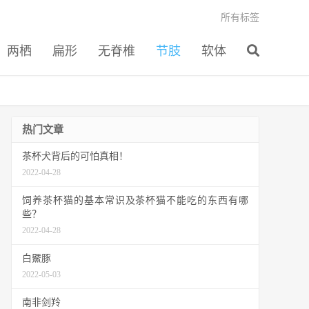
所有标签
两栖
扁形
无脊椎
节肢
软体
热门文章
茶杯犬背后的可怕真相！
2022-04-28
饲养茶杯猫的基本常识及茶杯猫不能吃的东西有哪
些？
2022-04-28
白鱀豚
2022-05-03
南非剑羚