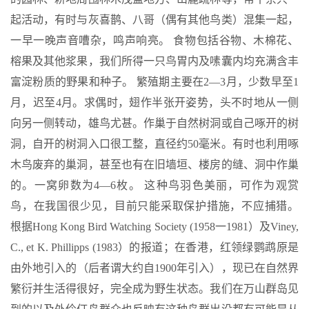
起活动，有时与灰喜鹊、八哥（偶有其他鸟类）混集一起，
一早一晚声音嘈杂，鸣声响亮。 食物包括谷物、木棉花、
榕果及其他浆果，我们所得一只鸟胃内及嗉囊内均充满含丰
富淀粉质的野果和种子。 繁殖期主要在2—3月，少数早至1
月，迟至4月。求偶时，翅作半张开姿势，头不时地从一侧
向另一侧转动，雄鸟尤甚。作巢于自然树洞或自己啄开的树
洞，自开的树洞入口很工整，直径约50毫米。有时也利用啄
木鸟废弃的巢洞，甚至也有在旧墙垣、楼房的缝、洞中作巢
的。一窝卵数为4—6枚。 这种鸟羽色美丽，可作为观赏
鸟，在我国很少见，目前只能采取保护措施，不应捕猎。
根据Hong Kong Bird Watching Society (1958一1981）及Viney,
C., et K. Phillipps (1983）的报道；在香港，红领绿鹦鹉原是
由外地引入的（后者谓大约自1900年引入），现已在自然界
繁衍并生活得很好，完全成为野生状态。我们在万山群岛见