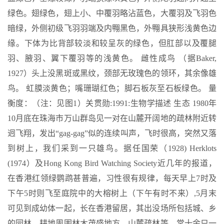
绿色。翅绿色，翅上小、中覆羽略沾蓝色，大覆羽及飞羽色
暗绿，外侧初级飞羽羽端及内翈黑色，外翈具狭形浅黄色边
缘。下体为比背部较淡和较呈灰的绿色，但肛部以及覆腿
羽、腋羽、翼下覆羽等的浅黄色。 雌性成鸟 （据Baker,
1927）头上没黑斑或黑纹，颈部无玫瑰色的领环，其余像雄
鸟。 虹膜淡黄色；嘴珊瑚红色；脚石板灰至石板绿色。 量
衡度：（注：见图1）关贯勋:1991:生物学描述 生态 1980年
10月底在珠海市万山群岛见一对在山麓开阔地的疏林附近转
迥飞翔，发出“gag-gag”似的连续叫声，飞时很高，突然又落
到树上，我们采到一只雄鸟。据任国荣（1928) Herklots
(1974）及Hong Kong Bird Watching Society近几年的报道，
在香港红领绿鹦鹉甚普遍，习性很有规律，每天早上7时及
下午5时则飞至庭院中的大榕树上（下午有时不来）,5月末
可见到成幼体一起，长在香港留居，其出没场所包括城、乡
的园林、耕地周围林木茂盛地方、山麓疏林等，常十余只一