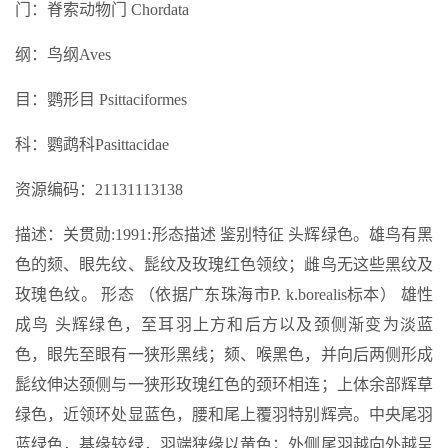
门：脊索动物门 Chordata
纲：鸟纲Aves
目：鹦形目 Psittaciformes
科：鹦鹉科Pasittacidae
资源编码：21131113138
描述：关贯勋:1991:形态描述 鉴别特征 头辉绿色。雄鸟有黑
色的颏、眼先纹、髭纹及玫瑰红色领纹；雌鸟无这些黑纹及
玫瑰色纹。 形态 （依据广东珠海市P. k.borealis标本） 雄性
成鸟 头辉绿色，至耳羽上方和后方以及颈侧渐变为淡蓝
色，眼先至眼有一狭形黑线；颏、喉黑色，并向后两侧形成
髭纹伸达颈侧与一狭形玫瑰红色的颈环相连；上体余部辉草
绿色，近领环处显蓝色，腰和尾上覆羽特别辉亮。中央尾羽
蓝绿色，基缘较绿，羽端狭缘以黄色；外侧尾羽越向外越呈