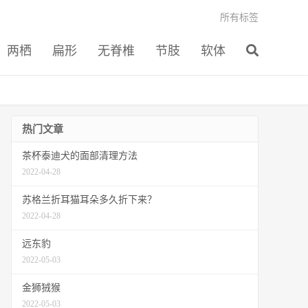
所有标签
两栖
扁形
无脊椎
节肢
软体
热门文章
茶杯泰迪犬的面部清理方法
2022-04-28
苏格兰折耳猫耳朵多久折下来？
2022-04-28
远东豹
2022-05-03
金狮狨猴
2022-05-03