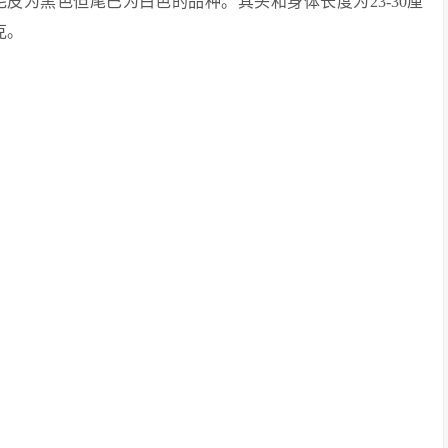
皮为黑色但尾巴为白色的品种。其头和身体长度为23-30厘
克。