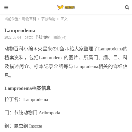
当前位置：
动物百科
>
节肢动物
>
正文
Lamprodema
2022-05-04
分类：
节肢动物
阅读(74)
动物百科小编＊火星来の鱼ル给大家整理了Lamprodema的
档案资料，包括Lamprodema的图片、所属门、纲、目、科
及描述简介、标本记录介绍等与Lamprodema相关的详细信
息。
Lamprodema档案信息
拉丁名：Lamprodema
门：节肢动物门 Arthropoda
纲：昆虫纲 Insecta