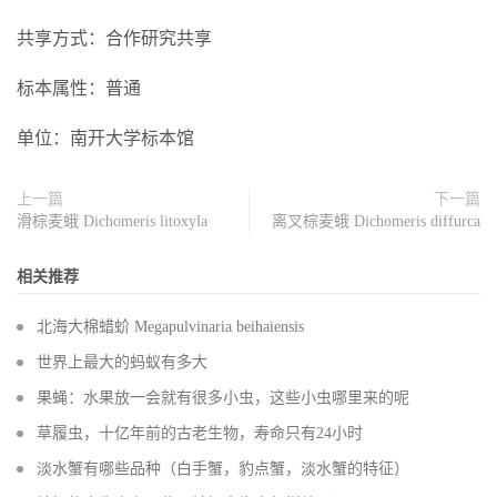
共享方式：合作研究共享
标本属性：普通
单位：南开大学标本馆
上一篇
下一篇
滑棕麦蛾 Dichomeris litoxyla
离叉棕麦蛾 Dichomeris diffurca
相关推荐
北海大棉蜡蚧 Megapulvinaria beihaiensis
世界上最大的蚂蚁有多大
果蝇：水果放一会就有很多小虫，这些小虫哪里来的呢
草履虫，十亿年前的古老生物，寿命只有24小时
淡水蟹有哪些品种（白手蟹，豹点蟹，淡水蟹的特征）