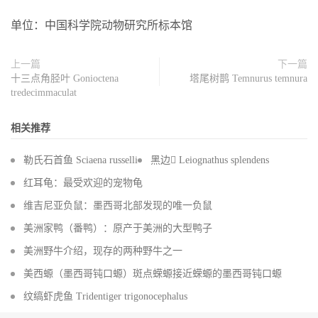
单位：中国科学院动物研究所标本馆
上一篇
下一篇
十三点角胫叶 Gonioctena
塔尾树鹊 Temnurus temnura
tredecimmaculat
相关推荐
勒氏石首鱼 Sciaena russelli
黑边 Leiognathus splendens
红耳龟：最受欢迎的宠物龟
维吉尼亚负鼠：墨西哥北部发现的唯一负鼠
美洲家鸭（番鸭）：原产于美洲的大型鸭子
美洲野牛介绍，现存的两种野牛之一
美西螈（墨西哥钝口螈）斑点蝾螈接近蝾螈的墨西哥钝口螈
纹缟虾虎鱼 Tridentiger trigonocephalus