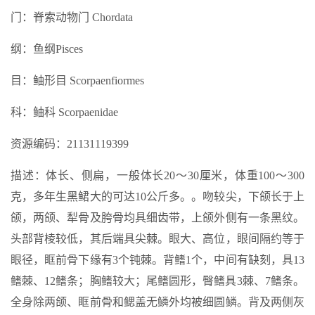
门：脊索动物门 Chordata
纲：鱼纲Pisces
目：鲉形目 Scorpaenfiormes
科：鲉科 Scorpaenidae
资源编码：21131119399
描述：体长、侧扁，一般体长20～30厘米，体重100～300
克，多年生黑鲪大的可达10公斤多。。吻较尖，下颌长于上
颌，两颌、犁骨及胯骨均具细齿带，上颌外侧有一条黑纹。
头部背棱较低，其后端具尖棘。眼大、高位，眼间隔约等于
眼径，眶前骨下缘有3个钝棘。背鳍1个，中间有缺刻，具13
鳍棘、12鳍条；胸鳍较大；尾鳍圆形，臀鳍具3棘、7鳍条。
全身除两颌、眶前骨和鳃盖无鳞外均被细圆鳞。背及两侧灰