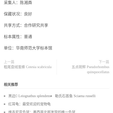
采集人：陈湘粦
保藏状况：良好
共享方式：合作研究共享
标本属性：普通
单位：华南师范大学标本馆
上一篇
下一篇
粗尾盘绒茧蜂 Cotesia scabricula
五点斑鲆 Pseudorhombus
quinquocellatus
相关推荐
黑边 Leiognathus splendens
勒氏石首鱼 Sciaena russelli
红耳龟：最受欢迎的宠物龟
维吉尼亚负鼠：墨西哥北部发现的唯一负鼠