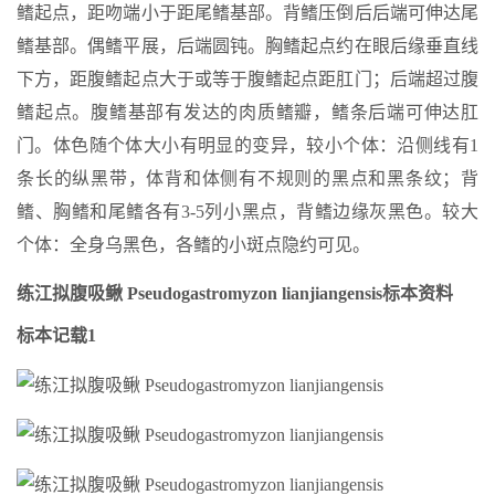
鳍起点，距吻端小于距尾鳍基部。背鳍压倒后后端可伸达尾
鳍基部。偶鳍平展，后端圆钝。胸鳍起点约在眼后缘垂直线
下方，距腹鳍起点大于或等于腹鳍起点距肛门；后端超过腹
鳍起点。腹鳍基部有发达的肉质鳍瓣，鳍条后端可伸达肛
门。体色随个体大小有明显的变异，较小个体：沿侧线有1
条长的纵黑带，体背和体侧有不规则的黑点和黑条纹；背
鳍、胸鳍和尾鳍各有3-5列小黑点，背鳍边缘灰黑色。较大
个体：全身乌黑色，各鳍的小斑点隐约可见。
练江拟腹吸鳅 Pseudogastromyzon lianjiangensis标本资料
标本记载1