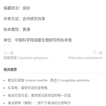
保藏状况：良好
共享方式：合作研究共享
标本属性：普通
单位：中国科学院成都生物研究所标本馆
上一篇
下一篇
斑鳍燕鳐 Cypselurus spilopterus
Phloeosinus turkestanicus
相关推荐
勒氏石首鱼 Sciaena russelli
黑边 Leiognathus splendens
红耳龟：最受欢迎的宠物龟
维吉尼亚负鼠：墨西哥北部发现的唯一负鼠
美洲家鸭（番鸭）：原产于美洲的大型鸭子