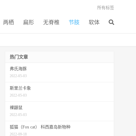
所有标签
两栖
扁形
无脊椎
节肢
软体
热门文章
弗氏海豚
2022-05-03
斯里兰卡象
2022-05-03
裸鼹鼠
2022-05-03
狐猫（Fox cat） 科西嘉岛新物种
2022-09-18