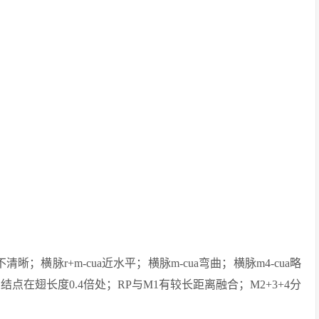
晰；横脉r+m-cua近水平；横脉m-cua弯曲；横脉m4-cua略
点在翅长度0.4倍处；RP与M1有较长距离融合；M2+3+4分