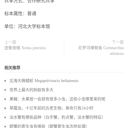
共享方式：合作研究共享
标本属性：普通
单位：河北大学标本馆
上一篇
下一篇
连鲁夜蛾 Xestia junctura
尼罗河裸臀鱼 Gymnarchus
niloticus
相关推荐
北海大棉蜡蚧 Megapulvinaria beihaiensis
世界上最大的蚂蚁有多大
果蝇：水果放一会就有很多小虫，这些小虫哪里来的呢
草履虫，十亿年前的古老生物，寿命只有24小时
淡水蟹有哪些品种（白手蟹，豹点蟹，淡水蟹的特征）
螃蟹的寄生虫有哪些（螃蟹寄生虫怎样处理）