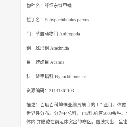
物种名：纤细东缝甲螨
拉丁名：Eohypochthonius parvus
门：节肢动物门 Arthropoda
纲：蛛形纲 Arachnida
目：蜱螨目 Acarina
科：缝甲螨科 Hypochthoniidae
资源编码：21131361103
描述：百度百科蜱螨亚纲真螨目的 1个亚目。体
世界性分布。分为44总科，145科,约有5000余种
体内,并隐藏在前足体突出的吻区。螯肢突出，呈钳