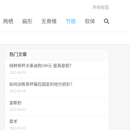
所有标签
两栖
扁形
无脊椎
节肢
软体
热门文章
纯种茶杯犬泰迪狗100元 是真是假？
2022-04-28
如何训练茶杯猫在固定的地方抓扒？
2022-04-28
波斯豹
2022-05-03
盘羊
2022-05-03