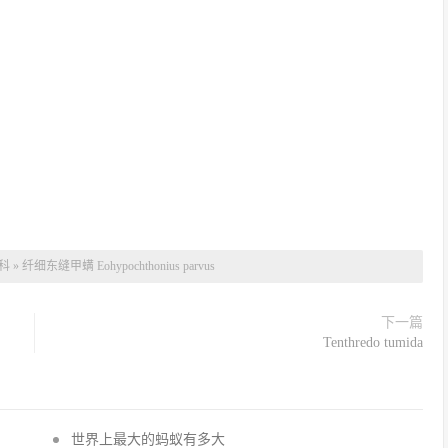
科
»
纤细东缝甲螨 Eohypochthonius parvus
下一篇
Tenthredo tumida
世界上最大的蚂蚁有多大