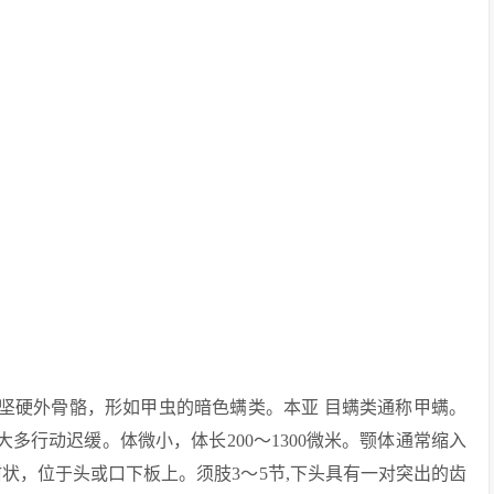
覆坚硬外骨骼，形如甲虫的暗色螨类。本亚 目螨类通称甲螨。
。大多行动迟缓。体微小，体长200～1300微米。颚体通常缩入
状，位于头或口下板上。须肢3～5节,下头具有一对突出的齿