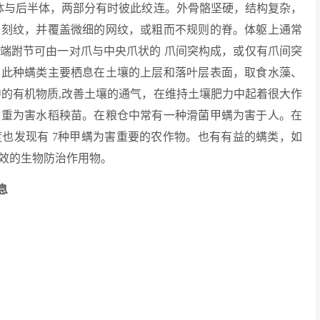
体与后半体，两部分有时彼此绞连。外骨骼坚硬，结构复杂，
的刻纹，并覆盖微细的网纹，或粗而不规则的脊。体躯上通常
端跗节可由一对爪与中央爪状的 爪间突构成，或仅有爪间突
。此种螨类主要栖息在土壤的上层和落叶层表面，取食水藻、
中的有机物质,改善土壤的通气，在维持土壤肥力中起着很大作
严重为害水稻秧苗。在粮仓中常有一种滑菌甲螨为害于人。在
也发现有 7种甲螨为害重要的农作物。也有有益的螨类，如
效的生物防治作用物。
信息