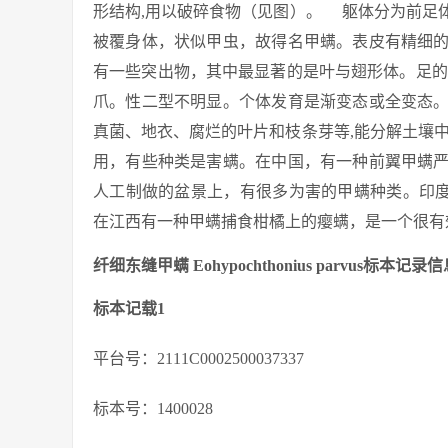
形结构,用以破碎食物（见图）。 躯体分为前足
被覆身体，状似甲虫，故得名甲螨。表皮有精细
有一些突出物，其中最显著的是叶与翅形体。足的
爪。性二型不明显。个体发育是渐变态或全变态
真菌、地衣、腐烂的叶片和枝条芽等,能分解土壤
用，有些种类是害螨。在中国，有一种前翼甲螨
人工制做的盆景上，有很多为害的甲螨种类。印度
在江西有一种甲螨捕食柑橘上的瘿螨，是一个很有
纤细东缝甲螨 Eohypochthonius parvus标本记录
标本记载1
平台号：2111C0002500037337
标本号：1400028