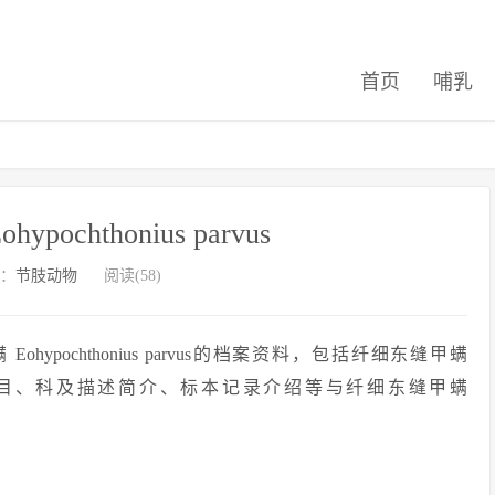
首页
哺乳
ochthonius parvus
：
节肢动物
阅读(58)
pochthonius parvus的档案资料，包括纤细东缝甲螨
、所属门、纲、目、科及描述简介、标本记录介绍等与纤细东缝甲螨