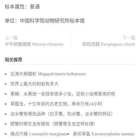
标本属性：普通
单位：中国科学院动物研究所标本馆
上一篇
下一篇
中华柄腹细蜂 Helorus chinensis
短钩须鳎 Paraplagusia blochi
相关推荐
北海大棉蜡蚧 Megapulvinaria beihaiensis
世界上最大的蚂蚁有多大
果蝇：水果放一会就有很多小虫，这些小虫哪里来的呢
草履虫，十亿年前的古老生物，寿命只有24小时
淡水蟹有哪些品种（白手蟹，豹点蟹，淡水蟹的特征）
螃蟹的寄生虫有哪些（螃蟹寄生虫怎样处理）
缘点尺蛾 Lomaspilis marginata
鼻优草螽 Euconocephalus nasutus