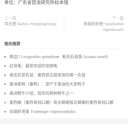
单位：广东省昆虫研究所标本馆
上一篇
下一篇
常氏鲃 Barbus chonglingchungi
黑鳍倒刺鲃 Spinibarbus
nigrodorsalis
相关推荐
黑边 Leiognathus splendens
勒氏石首鱼 Sciaena russelli
红耳龟：最受欢迎的宠物龟
维吉尼亚负鼠：墨西哥北部发现的唯一负鼠
美洲家鸭（番鸭）：原产于美洲的大型鸭子
美洲野牛介绍，现存的两种野牛之一
美西螈（墨西哥钝口螈）斑点蝾螈接近蝾螈的墨西哥钝口螈
纹缟虾虎鱼 Tridentiger trigonocephalus