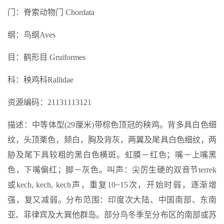
门：脊索动物门 Chordata
纲：鸟纲Aves
目：鹤形目 Gruiformes
科：秧鸡科Rallidae
资源编码：21131113121
描述：中等体型(29厘米)带棕色顶冠的秧鸡。背多具白色细
纹，头顶栗色，颏白，胸及背灰，两翼及尾具白色细纹，两
胁及尾下具较粗的黑白色横斑。虹膜－红色；嘴－上嘴黑
色，下嘴偏红；脚－灰色。叫声：尖厉生硬的双音节terrek
或kech, kech, kech声，重复10~15次，开始时弱，逐渐增
强，复又减弱。分布范围：印度次大陆、中国南部、东南
亚、菲律宾及大巽他群岛。部分鸟冬季至分布区的南部或苏