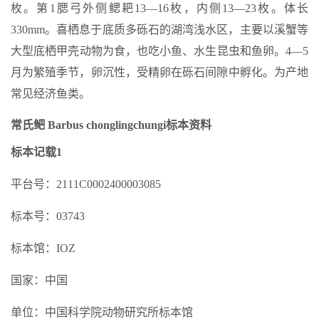
枚。第1腮弓外侧鳃耙13—16枚，内侧13—23枚。体长
330mm。喜栖息于底质多砾石的湖湾浅水区，主要以溪蟹等
大型底栖甲壳动物为食，也吃小鱼、水生昆虫和鱼卵。4—5
月为繁殖季节，卵沉性，受精卵在砾石间隙中孵化。为产地
常见经济鱼类。
常氏鲃 Barbus chonglingchungi标本资料
标本记载1
平台号：2111C0002400003085
标本号：03743
标本馆：IOZ
国家：中国
单位：中国科学院动物研究所标本馆