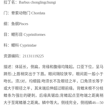
拉丁名：Barbus chonglingchungi
门：脊索动物门 Chordata
纲：鱼纲Pisces
目：鲤形目 Cypriniformes
科：鲤科 Cyprinidae
资源编码：21131119225
描述：体延长，侧扁，背缘和腹缘均隆起。口亚下位，呈马
蹄形;上唇稍突出于下唇。眼间隔较狭窄，眼间距一般小于
吻长。须2对，均细弱;吻须长不及眼径之半，口角须长等于
或大于眼径之半，其末端后伸超过眼前缘。背鳍末根不分枝
鳍条为强壮的硬刺，后缘具锯齿;背鳍起点至吻端之距离稍
大于至尾鳍基之距离。鳞中等大。侧线完全，侧线鳞46—50