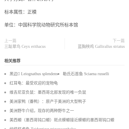
标本属性：正模
单位：中国科学院动物研究所标本馆
上一篇
下一篇
三趾翠鸟 Ceyx erithacus
蓝胸秧鸡 Gallirallus striatus
相关推荐
黑边 Leiognathus splendens
勒氏石首鱼 Sciaena russelli
红耳龟：最受欢迎的宠物龟
维吉尼亚负鼠：墨西哥北部发现的唯一负鼠
美洲家鸭（番鸭）：原产于美洲的大型鸭子
美洲野牛介绍，现存的两种野牛之一
美西螈（墨西哥钝口螈）斑点蝾螈接近蝾螈的墨西哥钝口螈