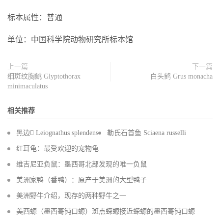
标本属性：普通
单位：中国科学院动物研究所标本馆
上一篇
下一篇
细斑纹胸鮡 Glyptothorax
白头鹤 Grus monacha
minimaculatus
相关推荐
黑边 Leiognathus splendens
勒氏石首鱼 Sciaena russelli
红耳龟：最受欢迎的宠物龟
维吉尼亚负鼠：墨西哥北部发现的唯一负鼠
美洲家鸭（番鸭）：原产于美洲的大型鸭子
美洲野牛介绍，现存的两种野牛之一
美西螈（墨西哥钝口螈）斑点蝾螈接近蝾螈的墨西哥钝口螈