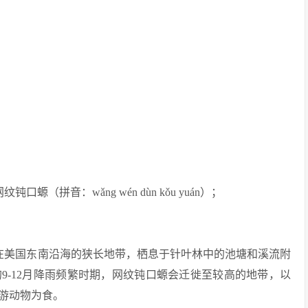
网纹钝口螈（拼音：wǎng wén dùn kǒu yuán）；
分布在美国东南沿海的狭长地带，栖息于针叶林中的池塘和溪流附
9-12月降雨频繁时期，网纹钝口螈会迁徙至较高的地带，以
游动物为食。