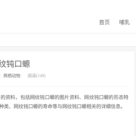
首页
哺乳
纹钝口螈
：
两栖动物
阅读(149)
螈的资料，包括网纹钝口螈的图片资料、网纹钝口螈的形态特
种类、网纹钝口螈的寿命等与网纹钝口螈相关的详细信息。