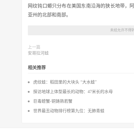
网纹钝口螈只分布在美国东南沿海的狭长地带，
亚州的北部和南部。
未经允许不得
上一篇
安哥拉河蛙
相关推荐
虎纹蛙：稻田里的大块头 “大水蛙”
探访地球上体型最长的动物：47米长的水母
巨毒螃蟹-铜铸熟若蟹
世界最丑动物排行榜第九位：无肺青蛙