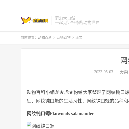
奇幻大自然
一起见证神奇的动物世界
当前位置：
动物百科
>
两栖动物
>
正文
网
2022-05-03
分类
动物百科小编龙★虎★豹给大家整理了网纹钝口
征、网纹钝口螈的生活习性、网纹钝口螈的品种和
网纹钝口螈
Flatwoods salamander