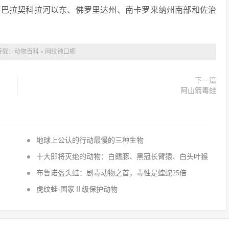
阿巴拉契科拉河以东、佛罗里达州、南卡罗来纳州南部和佐治
转载：
动物百科
»
网纹钝口螈
下一篇
阿山箭毒蛙
地球上公认的行动最慢的三种生物
十大即将灭绝的动物：白鳍豚、黑冠长臂猿、白头叶猴
布鲁诺盔头蛙：剧毒动物之首，毒性是蝰蛇25倍
虎纹蛙-国家Ⅱ级保护动物