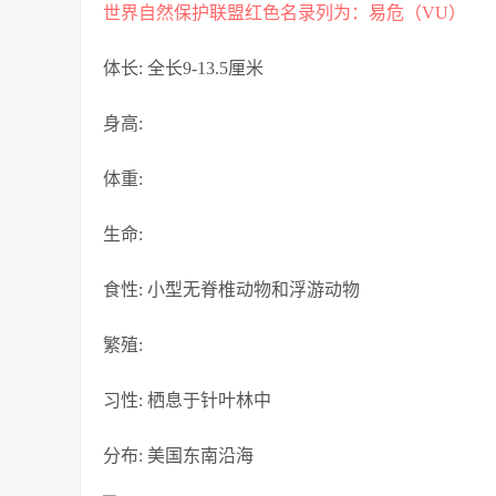
世界自然保护联盟红色名录列为：易危（VU）
体长:
全长9-13.5厘米
身高:
体重:
生命:
食性:
小型无脊椎动物和浮游动物
繁殖:
习性:
栖息于针叶林中
分布:
美国东南沿海