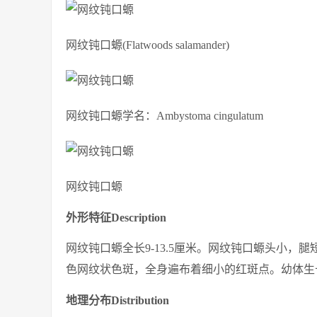
网纹钝口螈(Flatwoods salamander)
网纹钝口螈学名：Ambystoma cingulatum
网纹钝口螈
外形特征
Description
网纹钝口螈全长9-13.5厘米。网纹钝口螈头小
色网纹状色斑，全身遍布着细小的红斑点。幼体生
地理分布
Distribution