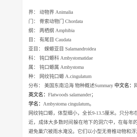
界： 动物界 Animalia
门： 脊索动物门 Chordata
纲： 两栖纲 Amphibia
目： 有尾目 Caudata
亚目： 蝾螈亚目 Salamandroidea
科： 钝口螈科 Ambystomatidae
属： 钝口螈属 Ambystoma
种： 网纹钝口螈 A.cingulatum
分布： 美国东南沿海 物种概述
Summary
中文名：
英文名：
Flatwoods salamander；
学名：
Ambystoma cingulatum。
网纹钝口螈，体型细小，全长9-13.5厘米。只
近，成体大多数时间躲在地下的洞穴中，在每年的
避免巢穴被雨水淹没。它们以小型无脊椎动物和浮