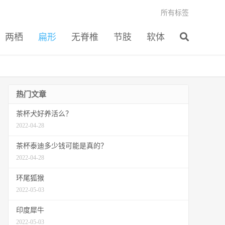
所有标签
两栖
扁形
无脊椎
节肢
软体
热门文章
茶杯犬好养活么？
2022-04-28
茶杯泰迪多少钱可能是真的？
2022-04-28
环尾狐猴
2022-05-03
印度犀牛
2022-05-03