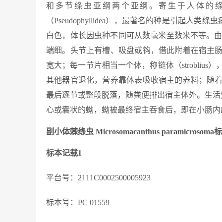
和多节绦虫亚纲两个亚纲。寄生于人体的绦虫有30
（Pseudophyllidea），最著名的种是引起
白色，体长因虫种不同可从数毫米至数米不等。由头节（sc
端细。头节上有槽、吸盘或钩，借此附着在宿主
宽大；每一节片相当一个体，称链体（strobli
其他器官退化，营养靠体表吸收宿主的养料；随
最后逐节或整段脱落，随粪便排出宿主体外。生活
心或囊状的蚴，蚴被最终宿主吞食后，即在小肠内
副小体棘绦虫 Microsomacanthus paramicroso
标本记载1
平台号：2111C0002500005923
标本号：PC 01559