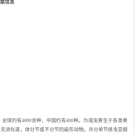
a档案信息
，全球约有4000余种，中国约有400种。为成虫寄生于各类脊
身无消化道，体分节或不分节的扁形动物。共分单节绦虫亚纲