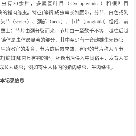
余种，多属圆叶目（Cyclophyllidea）和假叶目
人类绦虫病的猪肉绦虫。特征[编辑]成虫扁长如腰带，分节，白色或乳
olex）、颈部（neck）、节片（proglottid）组成，前
肠壁上；节片由颈分裂而来，节片由一至数千不等，越往后越
us），链体是虫体最显著的部分，其中至少有一套雌雄生殖器官，
着生殖器官的发育，节片愈后愈成熟，有卵的节片称为孕节，
史[编辑]卵内具有钩的胚，胚逸出后侵入中间宿主，发育为实
成长为成虫；例如寄生人体内的猪肉绦虫、牛肉绦虫。
ma标本记录信息