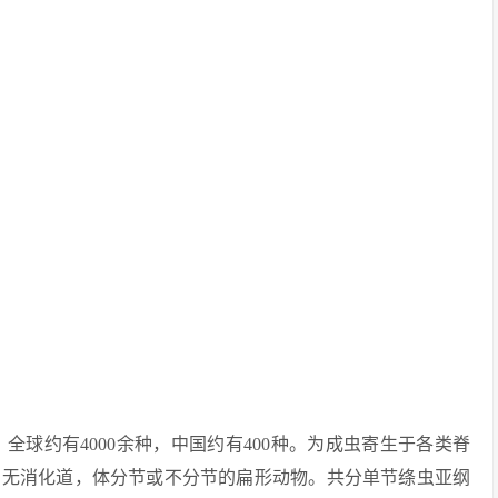
，全球约有4000余种，中国约有400种。为成虫寄生于各类脊
身无消化道，体分节或不分节的扁形动物。共分单节绦虫亚纲