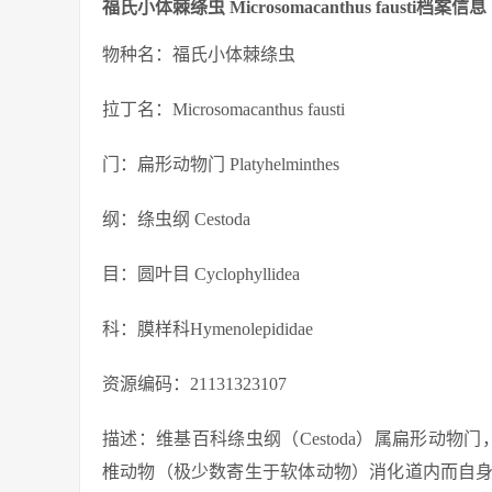
福氏小体棘绦虫 Microsomacanthus fausti档案信息
物种名：福氏小体棘绦虫
拉丁名：Microsomacanthus fausti
门：扁形动物门 Platyhelminthes
纲：绦虫纲 Cestoda
目：圆叶目 Cyclophyllidea
科：膜样科Hymenolepididae
资源编码：21131323107
描述：维基百科绦虫纲（Cestoda）属扁形动物门
椎动物（极少数寄生于软体动物）消化道内而自