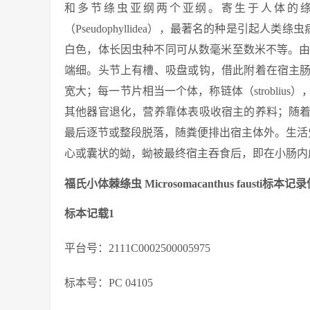
和多节绦虫亚纲两个亚纲。寄生于人体的绦虫有30
（Pseudophyllidea），最著名的种是引起
白色，体长因虫种不同可从数毫米至数米不等。由头节（sc
端细。头节上有槽、吸盘或钩，借此附着在宿主
宽大；每一节片相当一个体，称链体（strobli
其他器官退化，营养靠体表吸收宿主的养料；随
最后逐节或整段脱落，随粪便排出宿主体外。生活
心或囊状的蚴，蚴被最终宿主吞食后，即在小肠内
福氏小体棘绦虫 Microsomacanthus fausti标本记
标本记载1
平台号：2111C0002500005975
标本号：PC 04105