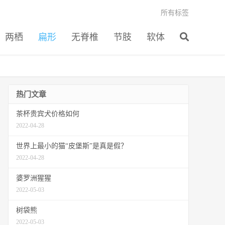
所有标签
两栖
扁形
无脊椎
节肢
软体
热门文章
茶杯贵宾犬价格如何
2022-04-28
世界上最小的猫“皮堡斯”是真是假？
2022-04-28
婆罗洲猩猩
2022-05-03
树袋熊
2022-05-03