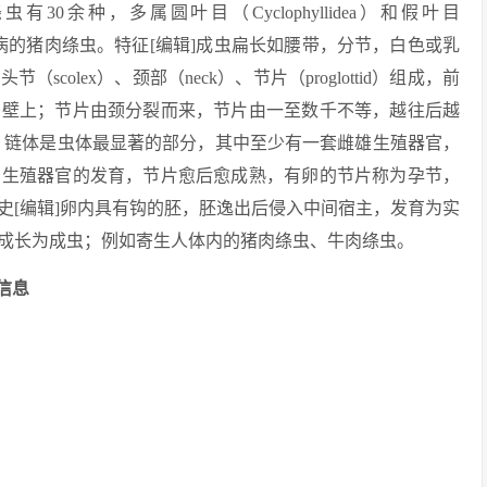
余种，多属圆叶目（Cyclophyllidea）和假叶目
人类绦虫病的猪肉绦虫。特征[编辑]成虫扁长如腰带，分节，白色或乳
olex）、颈部（neck）、节片（proglottid）组成，前
肠壁上；节片由颈分裂而来，节片由一至数千不等，越往后越
us），链体是虫体最显著的部分，其中至少有一套雌雄生殖器官，
着生殖器官的发育，节片愈后愈成熟，有卵的节片称为孕节，
史[编辑]卵内具有钩的胚，胚逸出后侵入中间宿主，发育为实
成长为成虫；例如寄生人体内的猪肉绦虫、牛肉绦虫。
录信息