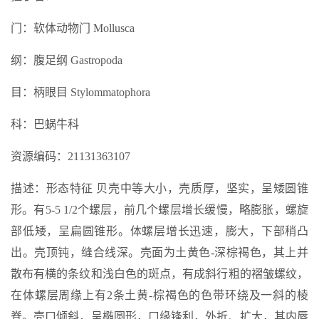
门：软体动物门 Mollusca
纲：腹足纲 Gastropoda
目：柄眼目 Stylommatophora
科：巴蜗牛科
资源编码：21131363107
描述：形态特征 贝壳中等大小，壳质厚，坚实，呈矮圆锥
形。有5-5 1/2个螺层，前几个螺层增长缓慢，略膨胀，螺旋
部低矮，呈扁圆锥形。体螺层增长迅速，膨大，下部稍凸
出。壳顶钝，缝合线深。壳面为土黄色-深棕褐色，其上并
散布有横的条纹和浅白色的斑点，有成斜行粗的褶皱螺纹，
在体螺层周缘上有2条土黄-棕褐色的色带环绕及一斜的棱
脊。壳口倾斜，呈椭圆形，口缘锋利，外折、扩大，其内唇