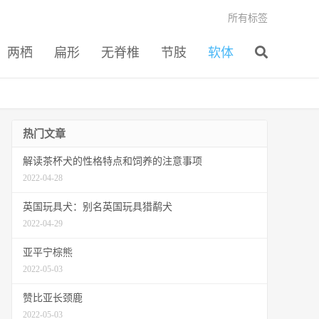
所有标签
两栖
扁形
无脊椎
节肢
软体
热门文章
解读茶杯犬的性格特点和饲养的注意事项
2022-04-28
英国玩具犬：别名英国玩具猎鹬犬
2022-04-29
亚平宁棕熊
2022-05-03
赞比亚长颈鹿
2022-05-03