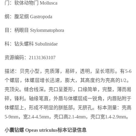
门：软体动物门 Mollusca
纲：腹足纲 Gastropoda
目：柄眼目 Stylommatophora
科：钻头螺科 Subulinidae
资源编码：21131363107
描述：贝壳小型，壳质薄，易碎，透明，呈长塔形。有5-6
个螺层，体螺层增长迅速，膨大，其高度约为壳高的1/2。
壳顶尖。缝合线深。壳口呈菱形，口缘简单，完整，薄而易
碎，锋利。轴缘笔直，外唇与体螺层成一锐角，内唇贴附于
体螺层上，形成不明显的胼胝部。无脐孔。标本测量：壳高
5-9mm，宽2.4-4.5mm，壳口高2.1-4mm，壳口宽1.4-2.9mm。
小囊钻螺 Opeas utriculus标本记录信息