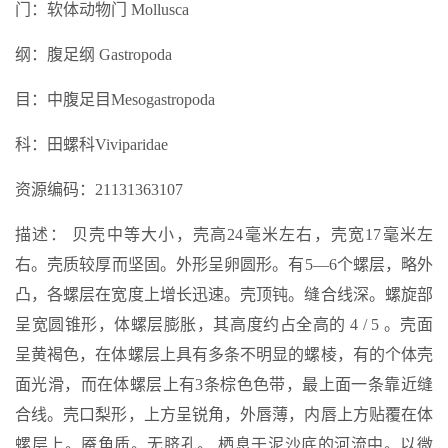
门：软体动物门 Mollusca
纲：腹足纲 Gastropoda
目：中腹足目Mesogastropoda
科：田螺科Viviparidae
资源编码：21131363107
描述： 贝壳中等大小，壳高24毫米左右，壳宽17毫米左
右。壳质较厚而坚固。外形呈卵圆形。有5—6个螺层，略外
凸，各螺层在宽度上增长迅速。壳顶钝。缝合线深。螺旋部
呈宽圆锥形，体螺层膨胀，其高度约占全高的 4 / 5 。壳面
呈黄褐色，在体螺层上具有多条不明显的螺棱，有的个体壳
面光滑，而在体螺层上有3条棕色色带，最上面一条靠近缝
合线。壳口梨形，上方呈锐角，外唇薄，内唇上方贴覆在体
螺层上。厣角质。无脐孔。 栖息于泥沙底的河流中。以微