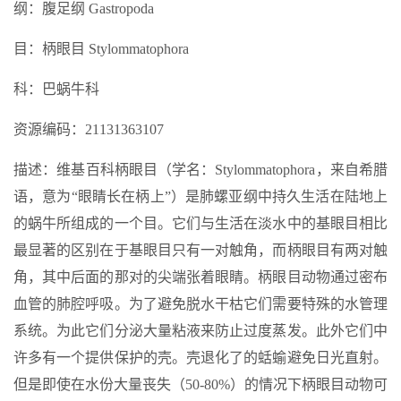
纲：腹足纲 Gastropoda
目：柄眼目 Stylommatophora
科：巴蜗牛科
资源编码：21131363107
描述：维基百科柄眼目（学名：Stylommatophora，来自希腊
语，意为“眼睛长在柄上”）是肺螺亚纲中持久生活在陆地上
的蜗牛所组成的一个目。它们与生活在淡水中的基眼目相比
最显著的区别在于基眼目只有一对触角，而柄眼目有两对触
角，其中后面的那对的尖端张着眼睛。柄眼目动物通过密布
血管的肺腔呼吸。为了避免脱水干枯它们需要特殊的水管理
系统。为此它们分泌大量粘液来防止过度蒸发。此外它们中
许多有一个提供保护的壳。壳退化了的蛞蝓避免日光直射。
但是即使在水份大量丧失（50-80%）的情况下柄眼目动物可