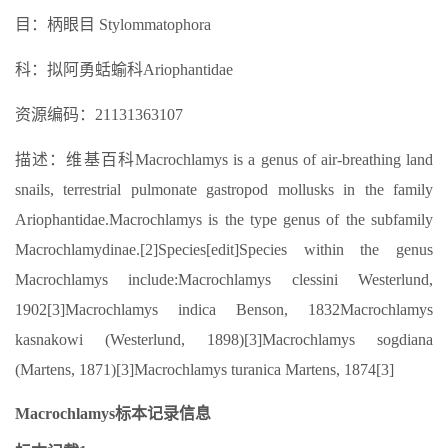
目：柄眼目 Stylommatophora
科：拟阿勇蛞蝓科Ariophantidae
资源编码：21131363107
描述：维基百科Macrochlamys is a genus of air-breathing land
snails, terrestrial pulmonate gastropod mollusks in the family
Ariophantidae.Macrochlamys is the type genus of the subfamily
Macrochlamydinae.[2]Species[edit]Species within the genus
Macrochlamys include:Macrochlamys clessini Westerlund,
1902[3]Macrochlamys indica Benson, 1832Macrochlamys
kasnakowi (Westerlund, 1898)[3]Macrochlamys sogdiana
(Martens, 1871)[3]Macrochlamys turanica Martens, 1874[3]
Macrochlamys标本记录信息