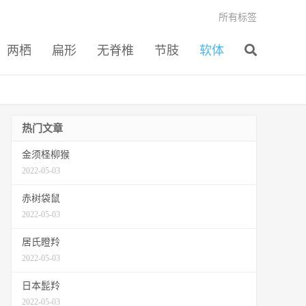
所有标签
两栖
扁形
无脊椎
节肢
软体
热门文章
金须柽柳猴
2022-05-03
赤树袋鼠
2022-05-03
居氏瞪羚
2022-05-03
日本髭羚
2022-05-03