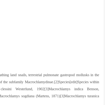
and snails, terrestrial pulmonate gastropod mollusks in the
of the subfamily Macrochlamydinae.[2]Species[edit]Species within
lessini Westerlund, 1902[3]Macrochlamys indica Benson,
acrochlamys sogdiana (Martens, 1871)[3]Macrochlamys turanica