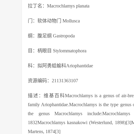
拉丁名：Macrochlamys planata
门：软体动物门 Mollusca
纲：腹足纲 Gastropoda
目：柄眼目 Stylommatophora
科：拟阿勇蛞蝓科Ariophantidae
资源编码：21131363107
描述：维基百科Macrochlamys is a genus of air-breathing l
family Ariophantidae.Macrochlamys is the type genus 
the genus Macrochlamys include:Macrochlamys c
1832Macrochlamys kasnakowi (Westerlund, 1898)[3]M
Martens, 1874[3]