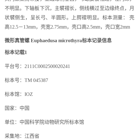
不明显。下轴板下沉，主襞褶长，侧线横过至边缘终点，月
状襞侧生，呈长弓、半圆形。上腭褶明显。标本测量： 壳
高12.5－13mm，壳宽2.75mm，壳口高2.5mm，壳口宽2mm
微形真管螺 Euphaedusa microthyra标本记录信息
标本记载1
平台号：2111C0002500020241
标本号：TM 045387
标本馆：IOZ
国家：中国
单位：中国科学院动物研究所标本馆
采集地：江西省