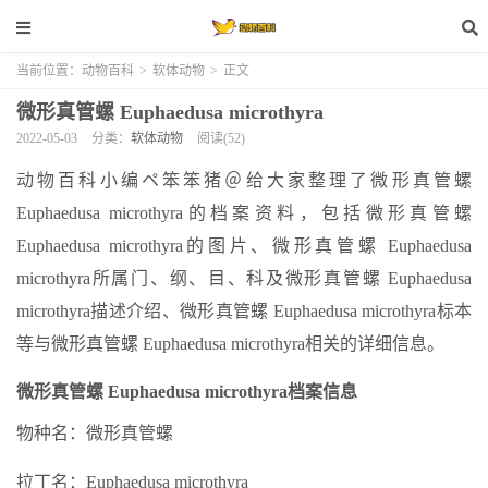
当前位置：
动物百科
>
软体动物
>
正文
微形真管螺 Euphaedusa microthyra
2022-05-03
分类：
软体动物
阅读(52)
动物百科小编ペ笨笨猪＠给大家整理了微形真管螺
Euphaedusa microthyra的档案资料，包括微形真管螺
Euphaedusa microthyra的图片、微形真管螺 Euphaedusa
microthyra所属门、纲、目、科及微形真管螺 Euphaedusa
microthyra描述介绍、微形真管螺 Euphaedusa microthyra标本
等与微形真管螺 Euphaedusa microthyra相关的详细信息。
微形真管螺 Euphaedusa microthyra档案信息
物种名：微形真管螺
拉丁名：Euphaedusa microthyra