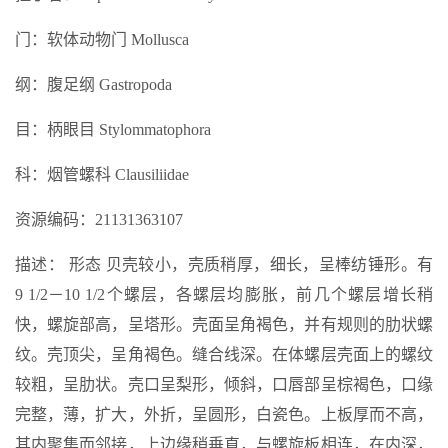
门：软体动物门 Mollusca
纲：腹足纲 Gastropoda
目：柄眼目 Stylommatophora
科：烟管螺科 Clausiliidae
资源编码：21131363107
描述： 形态 贝壳较小，壳质稍厚，细长，呈棒纺锤形。有
9 1/2－10 1/2个螺层，各螺层均膨胀，前几个螺层增长稍
快，螺旋部高，呈塔形。壳面呈角褐色，并有规则的肋状螺
纹。壳顶尖，呈角褐色。缝合线深。在体螺层壳面上的螺纹
较粗，呈肋状。壳口呈梨形，倾斜，口唇部呈棕褐色，口缘
完整，薄，扩大，外折，呈圆形，白瓷色。上板厚而不高，
其内聚集而邻接，上边缘稍垂直，与螺旋板相连，在内深，