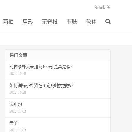
所有标签
两栖
扁形
无脊椎
节肢
软体
热门文章
纯种茶杯犬泰迪狗100元 是真是假？
2022-04-28
如何训练茶杯猫在固定的地方抓扒？
2022-04-28
波斯豹
2022-05-03
盘羊
2022-05-03