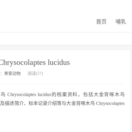
首页
哺乳
ocolaptes lucidus
：
脊索动物
阅读(57)
socolaptes lucidus的档案资料，包括大金背啄木鸟
、目、科及描述简介、标本记录介绍等与大金背啄木鸟 Chrysocolaptes