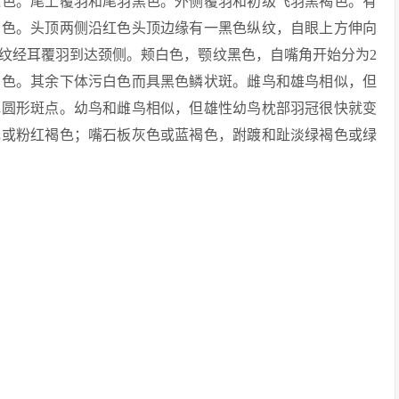
红色。尾上覆羽和尾羽黑色。外侧覆羽和初级飞羽黑褐色。有
白色。头顶两侧沿红色头顶边缘有一黑色纵纹，自眼上方伸向
纹经耳覆羽到达颈侧。颊白色，颚纹黑色，自嘴角开始分为2
白色。其余下体污白色而具黑色鳞状斑。雌鸟和雄鸟相似，但
色圆形斑点。幼鸟和雌鸟相似，但雄性幼鸟枕部羽冠很快就变
色或粉红褐色；嘴石板灰色或蓝褐色，跗踱和趾淡绿褐色或绿