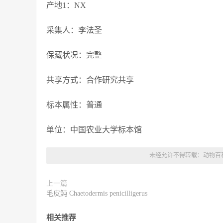
产地1：NX
采集人：李法圣
保藏状况：完整
共享方式：合作研究共享
标本属性：普通
单位：中国农业大学标本馆
未经允许不得转载：
动物百
上一篇
毛皮魨 Chaetodermis penicilligerus
相关推荐