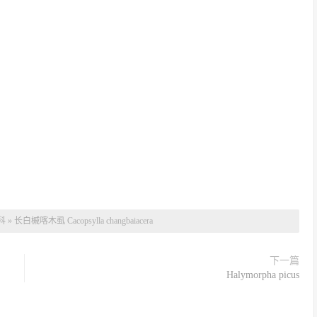
科
»
长白槭喀木虱 Cacopsylla changbaiacera
下一篇
Halymorpha picus