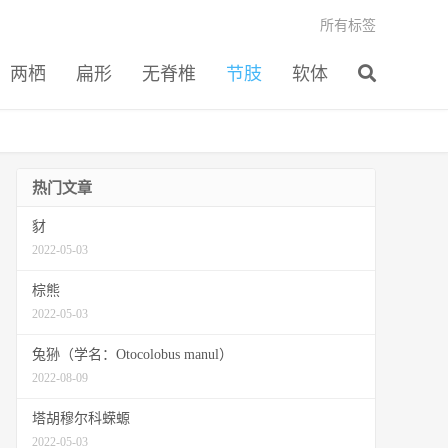
所有标签
两栖
扁形
无脊椎
节肢
软体
热门文章
豺
2022-05-03
棕熊
2022-05-03
兔狲（学名：Otocolobus manul）
2022-08-09
塔胡穆尔科蝾螈
2022-05-03