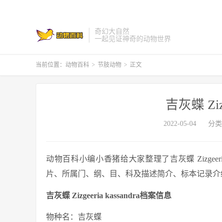
奇幻大自然
一起见证神奇的动物世界
当前位置：
动物百科
>
节肢动物
>
正文
吉灰蝶 Zizg
2022-05-04
分类
动物百科小编小香猪给大家整理了吉灰蝶 Zizgeeria kas
片、所属门、纲、目、科及描述简介、标本记录介绍等与吉灰蝶
吉灰蝶 Zizgeeria kassandra档案信息
物种名：吉灰蝶