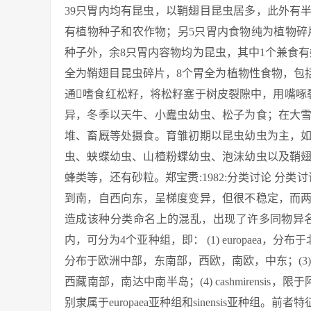
39只胃内均有昆虫，以鞘翅目昆虫居多，此外有
有植物种子和农作物；另5只胃内食物纯为植物碎片
种子外，余8只胃内容物均为昆虫，其中1个兼食有嫩
全为鞘翅目昆虫碎片，8个胃全为植物性食物，包括
通嗜食红松籽，将松籽塞于树皮裂隙中，用嘴啄
异，冬季以天牛、小蠹虫幼虫、松子为食；在大
堆、畜厩等处摄食。育雏初期以昆虫幼虫为主，
虫、蛱蝶幼虫、山楂粉蝶幼虫、泡沫幼虫以及鞘
蜂类等，还有砂粒。郑宝赉:1982:分类讨论 分
到南，自西向东，呈梯度变异，但很不稳定，而
造成该种分类命名上的混乱，出现了许多同物异名。 
内，可分为4个亚种组，即： (1) europaea，分
分布于欧洲中部，东南部，西欧，南欧，中东；(3) 
西藏南部，南达中南半岛；(4) cashmirens
别隶属于europaea亚种组和sinensis亚种