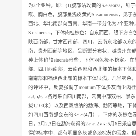
为3个亚种，即：(1)腹部沾玫黄的S.e.seorsa，见于
喉、胸白色，腹部呈浅皮黄的S.e.amurensis，
西北、华北南部向西南、华南一带分化为2个亚种，
S.e.sinensis，下体肉桂棕色；自东而西，
陕西南部，甘肃西南部，四川，云南东北部以东的地区；(
南，贵州西部等地区，呈断裂分布状，越贵州东部、湖
种上体稍较sinensis暗些，下体羽色极不稳定
部、四川西南部，云南西部和西北部的标本下体和
南南部和福建西北部的标本下体很浅，几呈灰色，或仅
的评述中，反复强调了montium下体多灰而少肉
2,3,5,9,12各月采自四川南部，云南中部双柏、景
拔1,100米）以及西双版纳的勐海、勐阿等地，
如四川西南部会东的3♂♂(4月），下体的灰棕色深
日，3月2,3日在勐海获得的2♂♂,2♀♀;5月6日采自思
得的标本中，都有明显多灰或多淡棕黄的现象。