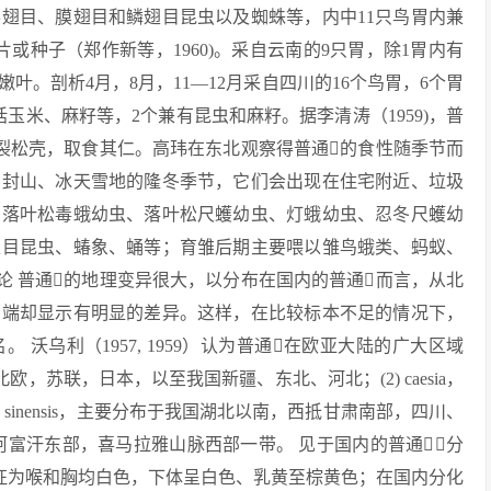
半翅目、膜翅目和鳞翅目昆虫以及蜘蛛等，内中11只鸟胃内兼
或种子（郑作新等，1960)。采自云南的9只胃，除1胃内有
叶。剖析4月，8月，11—12月采自四川的16个鸟胃，6个胃
玉米、麻籽等，2个兼有昆虫和麻籽。据李清涛（1959)，普
裂松壳，取食其仁。高玮在东北观察得普通的食性随季节而
雪封山、冰天雪地的隆冬季节，它们会出现在住宅附近、垃圾
如落叶松毒蛾幼虫、落叶松尺蠖幼虫、灯蛾幼虫、忍冬尺蠖幼
翅目昆虫、蝽象、蛹等；育雏后期主要喂以雏鸟蛾类、蚂蚁、
类讨论 普通的地理变异很大，以分布在国内的普通而言，从北
两端却显示有明显的差异。这样，在比较标本不足的情况下，
沃乌利（1957, 1959）认为普通在欧亚大陆的广大区域
布于北欧，苏联，日本，以至我国新疆、东北、河北；(2) caesia，
sinensis，主要分布于我国湖北以南，西抵甘肃南部，四川、
is，限于阿富汗东部，喜马拉雅山脉西部一带。 见于国内的普通，分
组。前者特征为喉和胸均白色，下体呈白色、乳黄至棕黄色；在国内分化