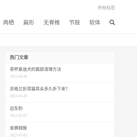
所有标签
两栖
扁形
无脊椎
节肢
软体
热门文章
茶杯泰迪犬的面部清理方法
2022-04-28
苏格兰折耳猫耳朵多久折下来？
2022-04-28
远东豹
2022-05-03
金狮狨猴
2022-05-03