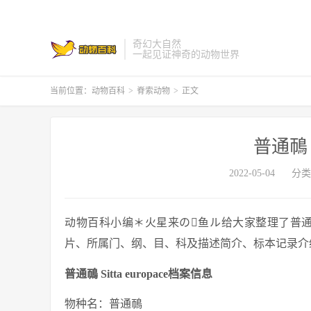
奇幻大自然
一起见证神奇的动物世界
当前位置：
动物百科
>
脊索动物
>
正文
普通鳾 Si
2022-05-04
分类
动物百科小编＊火星来の鱼ル给大家整理了普通鳾 Sitta 
片、所属门、纲、目、科及描述简介、标本记录介绍等与普通
普通鳾 Sitta europace档案信息
物种名：普通鳾