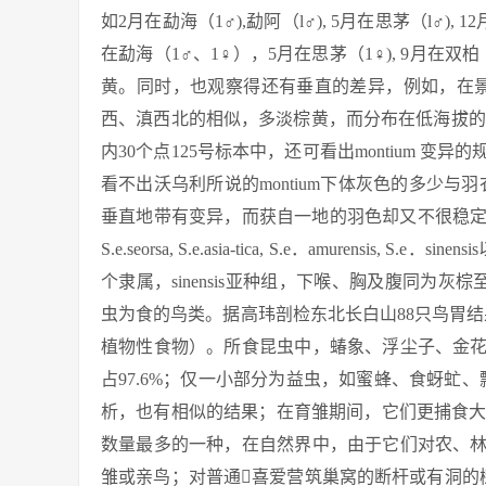
如2月在勐海（1♂),勐阿（l♂), 5月在思茅（l♂
在勐海（1♂、1♀），5月在思茅（1♀), 9月在
黄。同时，也观察得还有垂直的差异，例如，在景东
西、滇西北的相似，多淡棕黄，而分布在低海拔的
内30个点125号标本中，还可看出montium 
看不出沃乌利所说的montium下体灰色的多少与羽
垂直地带有变异，而获自一地的羽色却又不很稳定。
S.e.seorsa, S.e.asia-tica, S.e．amurensis,
个隶属，sinensis亚种组，下喉、胸及腹同为灰棕
虫为食的鸟类。据高玮剖检东北长白山88只鸟胃结果，动物
植物性食物）。所食昆虫中，蝽象、浮尘子、金
占97.6%；仅一小部分为益虫，如蜜蜂、食蚜虻
析，也有相似的结果；在育雏期间，它们更捕食大
数量最多的一种，在自然界中，由于它们对农、
雏或亲鸟；对普通喜爱营筑巢窝的断杆或有洞的树