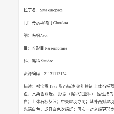
拉丁名：Sitta europace
门：脊索动物门 Chordata
纲：鸟纲Aves
目：雀形目 Passeriformes
科：鳾科 Sittidae
资源编码：21131113174
描述：郑宝赉:1982:形态描述 鉴别特征 上体
色，具栗色羽缘。 形态（据华东亚种） 雄性成
白；上体石板灰蓝；中央尾羽亦同；其外两对尾
先端白色，或具白色次端斑；再次一对灰端更形