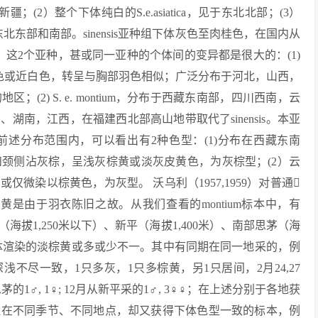
新疆；(2）整个下体纯白的S.e.asiatica，见于东北北部；(3）
见于东北东部和南部。sinensis亚种组下体灰色至肉桂色，在国内从
这2个亚种，甚或同一亚种的个体间的变异都是很大的：(1)
眼下方白色或近白色，转呈与胸部羽色相似；广泛分布于河北，山西，
2) S. e. montium，分布于西藏东南部，四川西南，云
南，江西，在福建西北部高山地带取代了sinensis。本亚
。在前述分布范围内，可以看出有2种色型：(1)分布在西藏东南
颈侧沾灰棕，呈浅灰棕黄或淡灰皮黄色，为灰棕型；(2）云
微染以棕黄色，为灰型。 沃乌利（1957,1959）对普通
桂黄是由于羽衣陈旧之故。从我们查看的montium标本中，有
东（海拔1,250米以下）、新平（海拔1,400米）、南部思茅（海
下体渲染的淡棕黄或多或少不一。其中有同期在同一地采的，例
浅不尽一致，1只多灰，1只多棕黄，另1只居间，2月24,27
茅的1♂, 1♀; 12月从新平采的1♂, 3♀♀；在上述分别于各地获
但在不同季节、不同地点，却又获得下体色型一致的标本，例