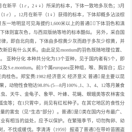
), 12月在新平（1♂，2♀♀）所采的标本，下体一致地多灰色；3月
双柏（1♂），12月在新平（1♀）获得的标本，下体却概多沾淡棕
一地明显可见海拔约1,600米以上的普通，下体羽色和滇
下体则富灰色，与西双版纳等地的标本酷似。 另外，采自国
变异的规律，即自北向南，下体由多棕黄少灰而趋于多灰少棕黄，并
衣新旧有什么关系。由此足见montium的羽色既随地理位置、
 亚种分化 本种共分化为13个亚种，见于国内者有5个，即
 S.e．sinensis以及S.e.montium。前3个属europaea亚种组，喉、胸皆白；后2
至肉桂色。郑宝赉:1982:经济意义 经济意义 普通是主要以昆
性食物达98.8% (5—8月100% ,1、3、4、12等月兼食
花虫、天牛、金龟子、象甲、叶蜂、花蝇、螟蛾类等农林害虫
、瓢虫等；在1只胃中，尚见有红松种子。在其它地区的食性分
量的害虫（见“生态”部分）。普通是类在国内分布最广、
林业有相当的益处，应予以保护。在繁殖季节，切勿掏卵、幼
，不伐或缓伐。李清涛（1959）报道了普通在带岭苗圃盗