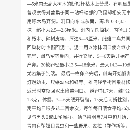
—5米内无高大树木的断站杆枯木上营巢。有明显
曾观察得对营巢于同一站杆端部的飞鼠却相安无事
用啄木鸟弃洞。洞口向东或东南，离地10.3 (3.5—
抹，缩小为2.5—2.6厘米。洞内呈圆筒状，内径1
和朽木、碎树皮等，厚达5—8厘米。雌雄二鸟共
回巢材时也衔回泥土。泥土用以涂抹洞口使之缩小
完毕，雌鸟留宿巢内，并行交配，5—6天后开始产
产卵。20枚卵径最小13.5—18毫米，最大14.3—1
尤密集于钝端。 最后一枚卵产完后，雌鸟开始孵卵
灯蛾幼虫、尺蠖幼虫和蜂等。雄鸟经常衔回巢材
返巢时常衔回泥土修整洞口。 孵卵期17天，雏
1.8克，体露，5—6天眼开裂缝，13天后可辨性别，
窝平均日喂多达二百余次，每雏每日喂食平均26
见与黑头或山雀混群。 幼鸟换羽自7月中旬开始，
胃内有鞘翅目昆虫和一些野果、麦粒（郑作新等，197