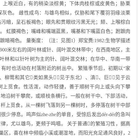
、上喉近白，有的稍染淡棕黄；下体肉桂棕或皮黄色；胁栗
深灰色。 雌性成鸟：与雄鸟相似，仅胁和尾下覆羽羽缘淡栗
鸟污暗，呈石板褐色；眼先和贯眼纹污黑无光；颏、上喉棕白
。 虹膜褐色；嘴峰和嘴端蓝黑，嘴基和下嘴蓝白色；跗蹠肉
褐色。 量衡度：（注：见图1）郑宝赉:1982:生物学描述
1,900米左右的阔叶林或针、阔叶混交林带中；在西南地区，主
林、针叶林和以针叶树为主的针、阔叶混交林；在华中、华南一带
有时也活动在村落附近的树丛中。 繁殖季节后，初期以“家
、柳莺和其它类如黑头（见于东北）、滇、巨（见于云
树上觅食。性活泼，动作轻捷，善于顺树干向上或头向下攀
形地沿树干攀爬，或顺枝条横行。一般在树干中、下部活动，
站杆上觅食。从一棵树飞落到另一棵树时，多停落在树干中部
息。鸣声似zhe-zhe的单音，受惊后发出dér-dér的急叫
律，尤以雄鸟，更频于鸣唱。 关于普通的繁殖习性，据高
择巢区，喜在林中频临小溪或潮湿地，而阳光充足通风良好，2