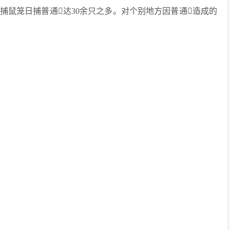
捕鼠笼日捕普通达30余只之多。对个别地方因普通造成的