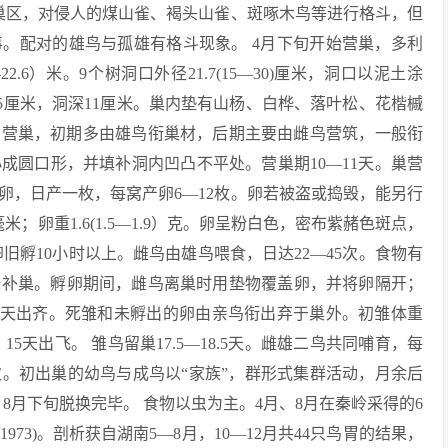
巢区，对侵人的煤山雀、褐头山雀、斑啄木鸟等进行格斗，但
。配对的雄鸟与孤雄有格斗现象。 4月下旬开始营巢，多利
22.6）米。9个树洞口外径21.7(15—30)厘米，洞口以泥土涂
1.5厘米，洞深11厘米。巢内垫有山杨、白桦、落叶松、花楷槭
同营巢，初期多由雄鸟衔巢材，后期主要由雌鸟营筑，一般衔
成圆口形，并填补洞内凹凸不平处。营巢期10—11天。巢营
卵，日产一枚，每窝产卵6—12枚。卵若被盗或捣毁，能另行
9毫米；卵重1.6(1.5—1.9）克。卵呈粉白色，密布紫赭色斑点，
旧孵10小时以上。雌鸟由雄鸟喂食，日达22—45次。食物有
修补巢。孵卵期间，雌鸟离巢时用垫物覆盖卵，并将卵隔开；
鸟2天出齐。死雏和未孵出的卵由亲鸟衔出弃于巢外。初雏体重
15天出飞。 雏鸟留巢17.5—18.5天。雌雄二鸟共同哺育，每
次。初出巢的幼鸟与成鸟以“家族”，群形式集群活动，月余后
8月下旬脱换完毕。 食物以虫为主。4月、8月在秦岭采得的6
3)。剖析获自湖南5—8月，10—12月共44只鸟胃的结果，