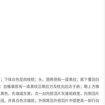
石板蓝；下体白色至肉桂棕；头、颈两侧有一道黑纹；尾下覆羽白
鸟：自嘴基部有一道黑纹沿眼后方及枕向后达于肩；眼上方微
羽黑色，先端或灰黑；次一对内侧羽片灰端斑趋宽，内侧羽片
宽阔，并具白色次端斑；外侧尾羽外侧羽片中部更具一斜行白