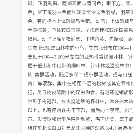
斑；飞羽黑褐，两翅表面与背同色；眼下方、颏
色；尾下覆羽白色而具淡栗至浓栗色羽缘，羽基
色。有的标本上体较雄鸟污暗。 幼鸟：上体较成
至淡棕黄；下体较成鸟淡，呈浅肉桂棕或浅棕黄色
褐色。幼鸟上嘴角褐近黑，下嘴角黄，先端深；跗蹠暗
生态 普通是山林中的小鸟，在东北分布在300—
要见于800—3,200米左右的亚热带常绿阔叶
栖于低山和中山带的阔叶林、针叶林或混交林中；
族”集群活动，随后多单个或小群活动，或与山雀
南）等混群，集中在相距不远的松树或其它乔木
行，觅寻树皮缝隙中的昆虫为食，有时还能螺旋
也见于树冠部。在火烧迹地的森林中，常在枯木
以上，也有停落在树干下部，而后向上攀爬。它们很少停
声，发情期和出雏后鸣叫频繁，鸣声优美，富于旋
玮在东北长白山对黑龙江亚种的观察,3月开始选