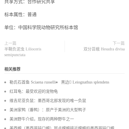
共享方式：合作研究共享
标本属性：普通
单位：中国科学院动物研究所标本馆
上一篇
下一篇
半鞘负泥虫 Lilioceris
双分苔蛾 Hesudra divisa
semipunctata
相关推荐
勒氏石首鱼 Sciaena russelli
黑边 Leiognathus splendens
红耳龟：最受欢迎的宠物龟
维吉尼亚负鼠：墨西哥北部发现的唯一负鼠
美洲家鸭（番鸭）：原产于美洲的大型鸭子
美洲野牛介绍，现存的两种野牛之一
美西螈（墨西哥钝口螈）斑点蝾螈接近蝾螈的墨西哥钝口螈