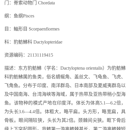
门：脊索动物门 Chordata
纲：鱼纲Pisces
目：鲉形目 Scorpaenfiormes
科：豹鲂鮄科 Dactylopteridae
资源编码：21131119415
描述：东方豹鲂鮄（学名：Dactyloptena orientalis）为豹鲂鮄
科豹鲂鮄属的鱼类，俗名蜻蜒角、盖丝文、飞龟鱼、飞虎、
飞角鱼。分布于印度、南洋群岛、日本南部及夏威夷群岛以
及中国南海、台湾海峡等海域，属于热带及亚热带稍小型海
鱼。该物种的模式产地在印度洋。体长为体高5.1—6.2倍，
为头长3.6—4.4倍。体粗大，略平扁。头方形，略宽扁，具
骨板。眼间隔较狭，头长为其2倍。颈棘间尖狭。眶下骨后
缘上下突起圆形。背鳍第一游离鳍棘甚长，第二游离鳍棘短